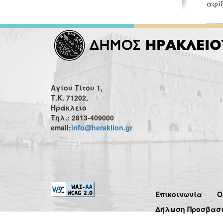
αφίξ
Αγίου Τίτου 1,
Τ.Κ. 71202,
Ηράκλειο
Τηλ.: 2813-409000
email:
info@heraklion.gr
Επικοινωνία
Ό
Δήλωση Προσβασ