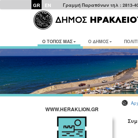
GR
EN
Γραμμή Παραπόνων τηλ : 2813-4
Ο ΤΟΠΟΣ ΜΑΣ
Ο ΔΗΜΟΣ
ΠΟΛΙΤ
Αρχ
WWW.HERAKLION.GR
Συμ