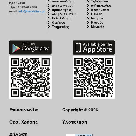
Ανακοινώσεις
Τηλέφωνα
Ηράκλειο
Διαγωνισμοί
e-Υπηρεσίες
Τηλ.: 2813-409000
Προσλήψεις
e-Αιτήματα
email:
info@heraklion.gr
Διαβουλεύσεις
Η Πόλη
Εκδηλώσεις
Ιστορία
Ο Δήμος
Κνωσός
Υπηρεσίες
Μουσεία
Επικοινωνία
Copyright © 2026
Όροι Χρήσης
Υλοποίηση
Δήλωση