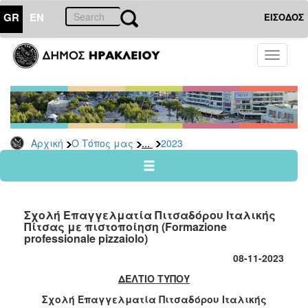
GR
EN
ΕΙΣΟΔΟΣ
Ο
Toggle
ΤΟΠΟΣ
navigati
ΜΑΣ
Ανακοινώσεις
Αρχείο
2026
...
Αρχική
Ο Τόπος μας
2023
2025
2024
2023
Σχολή Επαγγελματία Πιτσαδόρου Ιταλικής
2022
Πίτσας με πιστοποίηση (Formazione
professionale pizzaiolo)
2021
08-11-2023
2020
ΔΕΛΤΙΟ ΤΥΠΟΥ
2019
Σχολή Επαγγελματία Πιτσαδόρου Ιταλικής
2018