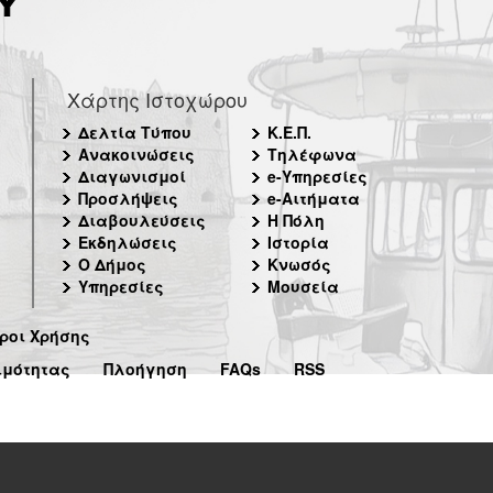
Χάρτης Ιστοχώρου
Δελτία Τύπου
Κ.Ε.Π.
Ανακοινώσεις
Τηλέφωνα
Διαγωνισμοί
e-Υπηρεσίες
Προσλήψεις
e-Αιτήματα
Διαβουλεύσεις
Η Πόλη
Εκδηλώσεις
Ιστορία
Ο Δήμος
Κνωσός
Υπηρεσίες
Μουσεία
ροι Χρήσης
ιμότητας
Πλοήγηση
FAQs
RSS