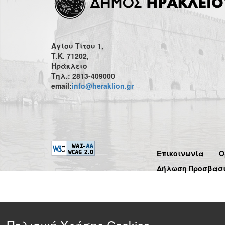
Αγίου Τίτου 1,
Τ.Κ. 71202,
Ηράκλειο
Τηλ.: 2813-409000
email:
info@heraklion.gr
Επικοινωνία
Ό
Δήλωση Προσβασ