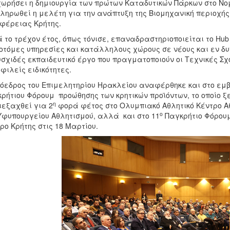
ωρήσει η δημιουργία των πρώτων Καταδυτικών Πάρκων στο Νο
ληρωθεί η μελέτη για την ανάπτυξη της Βιομηχανική περιοχής
φέρειας Κρήτης.
 το τρέχον έτος, όπως τόνισε, επαναδραστηριοποιείται το Hu
οτόμες υπηρεσίες και κατάλληλους χώρους σε νέους και εν δυ
σχιδές εκπαιδευτικό έργο που πραγματοποιούν οι Τεχνικές Σχ
φιλείς ειδικότητες.
όεδρος του Επιμελητηρίου Ηρακλείου αναφέρθηκε και στο εμ
ρήτιου Φόρουμ προώθησης των κρητικών προϊόντων, το οποίο ξ
η
ιεξαχθεί για 2
φορά φέτος στο Ολυμπιακό Αθλητικό Κέντρο Αθ
ο
Υφυπουργείου Αθλητισμού, αλλά και στο 11
Παγκρήτιο Φόρουμ 
ρο Κρήτης στις 18 Μαρτίου.