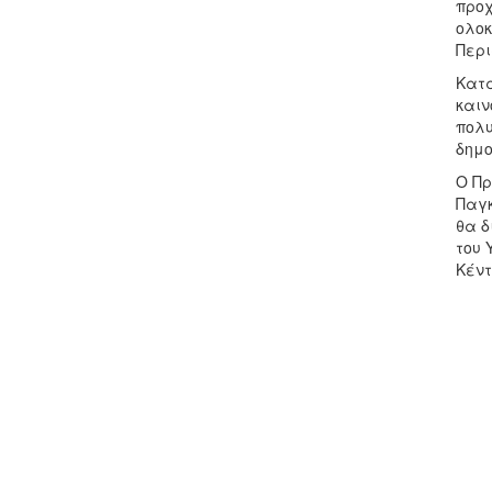
προχ
ολοκ
Περι
Κατά
καιν
πολυ
δημο
Ο Πρ
Παγκ
θα δ
του 
Κέντ