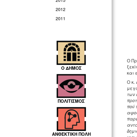
2015
2012
2011
Ο Πρ
ξεκί
Ο ΔΗΜΟΣ
και 
Ο κ.
μεγά
των 
προτ
ΠΟΛΙΤΙΣΜΟΣ
πού 
αφο
παρε
αντα
δημι
ΑΝΘΕΚΤΙΚΗ ΠΟΛΗ