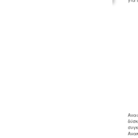
για 
Αναφ
δύσκ
συγκ
Ανακ