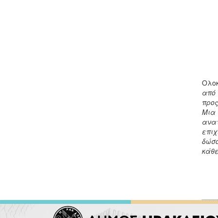
Ολοκ
από 
προς
Μια 
ανατ
επιχ
δώσο
κάθε