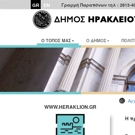
GR
EN
Γραμμή Παραπόνων τηλ : 2813-4
Ο ΤΟΠΟΣ ΜΑΣ
Ο ΔΗΜΟΣ
ΠΟΛΙΤ
Αρχ
WWW.HERAKLION.GR
Η π