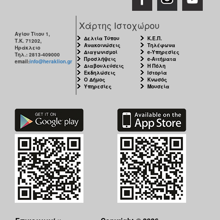
Χάρτης Ιστοχώρου
Αγίου Τίτου 1,
Δελτία Τύπου
Κ.Ε.Π.
Τ.Κ. 71202,
Ανακοινώσεις
Τηλέφωνα
Ηράκλειο
Διαγωνισμοί
e-Υπηρεσίες
Τηλ.: 2813-409000
Προσλήψεις
e-Αιτήματα
email:
info@heraklion.gr
Διαβουλεύσεις
Η Πόλη
Εκδηλώσεις
Ιστορία
Ο Δήμος
Κνωσός
Υπηρεσίες
Μουσεία