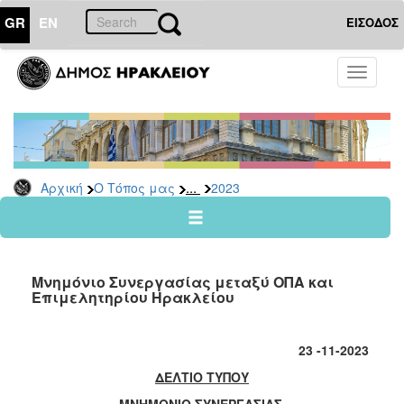
GR
EN
ΕΙΣΟΔΟΣ
Ο
Toggle
ΤΟΠΟΣ
navigati
ΜΑΣ
Ανακοινώσεις
Αρχείο
2026
...
Αρχική
Ο Τόπος μας
2023
2025
2024
2023
Μνημόνιο Συνεργασίας μεταξύ ΟΠΑ και
2022
Επιμελητηρίου Ηρακλείου
2021
2020
23 -11-2023
2019
ΔΕΛΤΙΟ ΤΥΠΟΥ
2018
ΜΝΗΜΟΝΙΟ ΣΥΝΕΡΓΑΣΙΑΣ