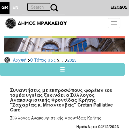
GR
EN
ΕΙΣΟΔΟΣ
Ο
Toggle
ΤΟΠΟΣ
navigati
ΜΑΣ
Ανακοινώσεις
Αρχείο
2026
...
Αρχική
Ο Τόπος μας
2023
2025
2024
2023
Συναντήσεις με εκπροσώπους φορέων του
2022
τομέα υγείας ξεκινάει ο Σύλλογος
Ανακουφιστικής Φροντίδας Κρήτης
2021
"Ζαχαρίας κ. Μπαντουβάς" Cretan Palliative
Care
2020
Σύλλογος Ανακουφιστικής Φροντίδας Κρήτης
2019
Ηράκλειο 04/12/2023
2018