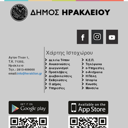
Χάρτης Ιστοχώρου
Αγίου Τίτου 1,
Δελτία Τύπου
Κ.Ε.Π.
Τ.Κ. 71202,
Ανακοινώσεις
Τηλέφωνα
Ηράκλειο
Διαγωνισμοί
e-Υπηρεσίες
Τηλ.: 2813-409000
Προσλήψεις
e-Αιτήματα
email:
info@heraklion.gr
Διαβουλεύσεις
Η Πόλη
Εκδηλώσεις
Ιστορία
Ο Δήμος
Κνωσός
Υπηρεσίες
Μουσεία