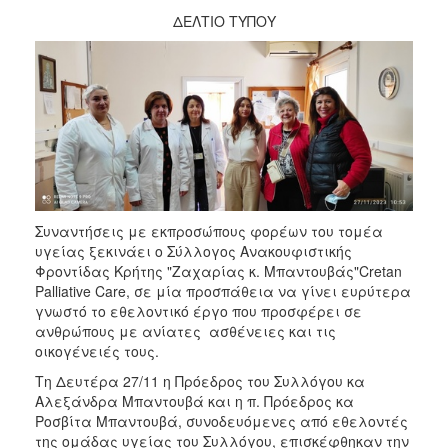
ΔΕΛΤΙΟ ΤΥΠΟΥ
2017
2016
2015
2012
2011
Συναντήσεις με εκπροσώπους φορέων του τομέα
Ο
υγείας ξεκινάει ο Σύλλογος Ανακουφιστικής
ΔΗΜΟΣ
Φροντίδας Κρήτης "Ζαχαρίας κ. Μπαντουβάς"Cretan
Palliative Care, σε μία προσπάθεια να γίνει ευρύτερα
ΠΟΛΙΤΙΣΜΟΣ
γνωστό το εθελοντικό έργο που προσφέρει σε
ανθρώπους με ανίατες ασθένειες και τις
ΑΝΘΕΚΤΙΚΗ
οικογένειές τους.
ΠΟΛΗ
Τη Δευτέρα 27/11 η Πρόεδρος του Συλλόγου κα
Αλεξάνδρα Μπαντουβά και η π. Πρόεδρος κα
Ροσβίτα Μπαντουβά, συνοδευόμενες από εθελοντές
της ομάδας υγείας του Συλλόγου, επισκέφθηκαν την