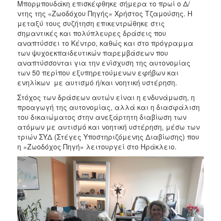
Μπορμπουδάκη επισκέφθηκε σήμερα το πρωί ο Δ/
2017
ντης της «Ζωοδόχου Πηγής» Χρήστος Τζαμούσης. Η
μεταξύ τους συζήτηση επικεντρώθηκε στις
2016
σημαντικές και πολύπλευρες δράσεις που
2015
αναπτύσσει το Κέντρο, καθώς και στο πρόγραμμα
των ψυχοεκπαιδευτικών παρεμβάσεων που
2012
αναπτύσσονται για την ενίσχυση της αυτονομίας
2011
των 50 περίπου εξυπηρετούμενων εφήβων και
ενηλίκων με αυτισμό ή/και νοητική υστέρηση.
Στόχος των δράσεων αυτών είναι η ενδυνάμωση, η
προαγωγή της αυτονομίας, αλλά και η διασφάλιση
του δικαιώματος στην ανεξάρτητη διαβίωση των
Ο
ατόμων με αυτισμό και νοητική υστέρηση, μέσω των
ΔΗΜΟΣ
τριών ΣΥΔ (Στέγες Υποστηριζόμενης Διαβίωσης) που
η «Ζωοδόχος Πηγή» λειτουργεί στο Ηράκλειο.
ΠΟΛΙΤΙΣΜΟΣ
ΑΝΘΕΚΤΙΚΗ
ΠΟΛΗ