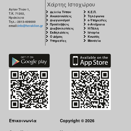
Χάρτης Ιστοχώρου
Αγίου Τίτου 1,
Δελτία Τύπου
Κ.Ε.Π.
Τ.Κ. 71202,
Ανακοινώσεις
Τηλέφωνα
Ηράκλειο
Διαγωνισμοί
e-Υπηρεσίες
Τηλ.: 2813-409000
Προσλήψεις
e-Αιτήματα
email:
info@heraklion.gr
Διαβουλεύσεις
Η Πόλη
Εκδηλώσεις
Ιστορία
Ο Δήμος
Κνωσός
Υπηρεσίες
Μουσεία
Επικοινωνία
Copyright © 2026