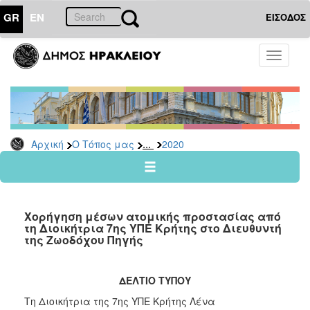
GR
EN
ΕΙΣΟΔΟΣ
Ο
Toggle
ΤΟΠΟΣ
navigati
ΜΑΣ
Ανακοινώσεις
Αρχείο
2026
...
Αρχική
Ο Τόπος μας
2020
2025
2024
2023
Χορήγηση μέσων ατομικής προστασίας από
2022
τη Διοικήτρια 7ης ΥΠΕ Κρήτης στο Διευθυντή
της Ζωοδόχου Πηγής
2021
2020
ΔΕΛΤΙΟ ΤΥΠΟΥ
2019
Τη Διοικήτρια της 7ης ΥΠΕ Κρήτης Λένα
2018