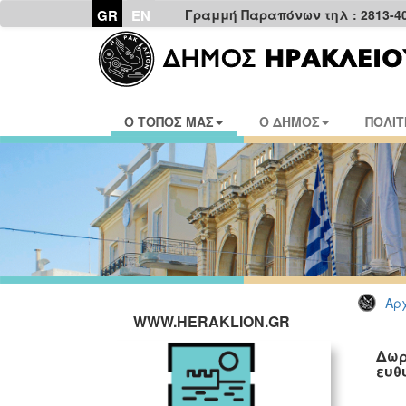
GR
EN
Γραμμή Παραπόνων τηλ : 2813-4
Ο ΤΟΠΟΣ ΜΑΣ
Ο ΔΗΜΟΣ
ΠΟΛΙΤ
Αρχ
WWW.HERAKLION.GR
Δωρ
ευθ