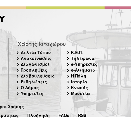
Χάρτης Ιστοχώρου
Δελτία Τύπου
Κ.Ε.Π.
Ανακοινώσεις
Τηλέφωνα
Διαγωνισμοί
e-Υπηρεσίες
Προσλήψεις
e-Αιτήματα
Διαβουλεύσεις
Η Πόλη
Εκδηλώσεις
Ιστορία
Ο Δήμος
Κνωσός
Υπηρεσίες
Μουσεία
ροι Χρήσης
ιμότητας
Πλοήγηση
FAQs
RSS