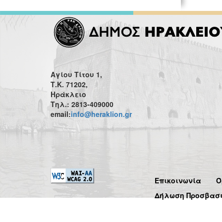
Αγίου Τίτου 1,
Τ.Κ. 71202,
Ηράκλειο
Τηλ.: 2813-409000
email:
info@heraklion.gr
Επικοινωνία
Ό
Δήλωση Προσβασ