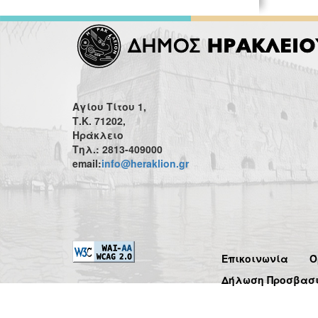
Αγίου Τίτου 1,
Τ.Κ. 71202,
Ηράκλειο
Τηλ.: 2813-409000
email:
info@heraklion.gr
Επικοινωνία
Ό
Δήλωση Προσβασ