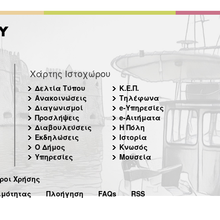
Χάρτης Ιστοχώρου
Δελτία Τύπου
Κ.Ε.Π.
Ανακοινώσεις
Τηλέφωνα
Διαγωνισμοί
e-Υπηρεσίες
Προσλήψεις
e-Αιτήματα
Διαβουλεύσεις
Η Πόλη
Εκδηλώσεις
Ιστορία
Ο Δήμος
Κνωσός
Υπηρεσίες
Μουσεία
ροι Χρήσης
ιμότητας
Πλοήγηση
FAQs
RSS