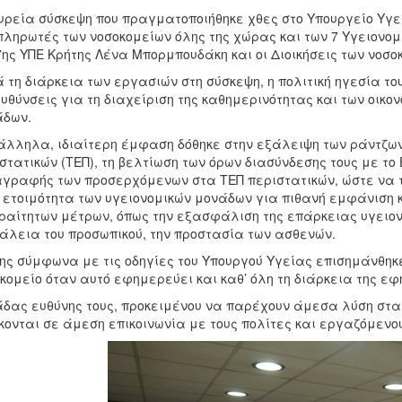
υρεία σύσκεψη που πραγματοποιήθηκε χθες στο Υπουργείο Υγεί
ληρωτές των νοσοκομείων όλης της χώρας και των 7 Υγειονομ
7ης ΥΠΕ Κρήτης Λένα Μπορμπουδάκη και οι Διοικήσεις των νοσοκ
 τη διάρκεια των εργασιών στη σύσκεψη, η πολιτική ηγεσία το
υθύνσεις για τη διαχείριση της καθημερινότητας και των οικο
άδων.
λληλα, ιδιαίτερη έμφαση δόθηκε στην εξάλειψη των ράντζων
στατικών (ΤΕΠ), τη βελτίωση των όρων διασύνδεσης τους με το
γραφής των προσερχόμενων στα ΤΕΠ περιστατικών, ώστε να τη
 ετοιμότητα των υγειονομικών μονάδων για πιθανή εμφάνιση 
αίτητων μέτρων, όπως την εξασφάλιση της επάρκειας υγειονο
λεια του προσωπικού, την προστασία των ασθενών.
ης σύμφωνα με τις οδηγίες του Υπουργού Υγείας επισημάνθηκε ό
κομείο όταν αυτό εφημερεύει και καθ’ όλη τη διάρκεια της εφ
δας ευθύνης τους, προκειμένου να παρέχουν άμεσα λύση στα
κονται σε άμεση επικοινωνία με τους πολίτες και εργαζόμενο