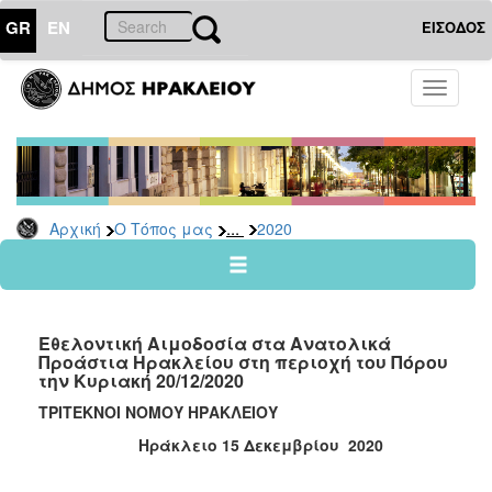
GR
EN
ΕΙΣΟΔΟΣ
Ο
Toggle
ΤΟΠΟΣ
navigati
ΜΑΣ
Ανακοινώσεις
Αρχείο
2026
...
Αρχική
Ο Τόπος μας
2020
2025
2024
2023
Εθελοντική Αιμοδοσία στα Ανατολικά
2022
Προάστια Ηρακλείου στη περιοχή του Πόρου
την Κυριακή 20/12/2020
2021
ΤΡΙΤΕΚΝΟΙ ΝΟΜΟΥ ΗΡΑΚΛΕΙΟΥ
2020
Ηράκλειο
15
Δεκεμβρίου 2020
2019
2018