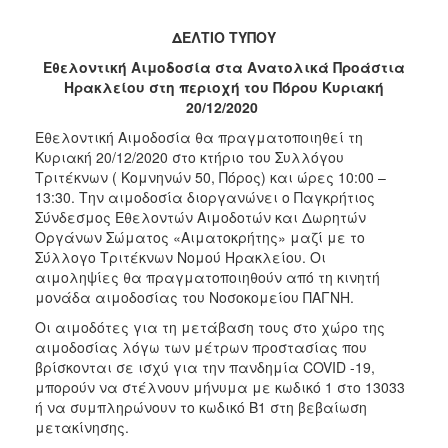
2017
ΔΕΛΤΙΟ ΤΥΠΟΥ
2016
Εθελοντική Αιμοδοσία στα Ανατολικά Προάστια
2015
Ηρακλείου στη περιοχή του Πόρου Κυριακή
20/12/2020
2012
Εθελοντική Αιμοδοσία θα πραγματοποιηθεί τη
2011
Κυριακή 20/12/2020 στο κτήριο του Συλλόγου
Τριτέκνων ( Κομνηνών 50, Πόρος) και ώρες 10:00 –
13:30. Την αιμοδοσία διοργανώνει ο Παγκρήτιος
Σύνδεσμος Εθελοντών Αιμοδοτών και Δωρητών
Οργάνων Σώματος «Αιματοκρήτης» μαζί με το
Ο
Σύλλογο Τριτέκνων Νομού Ηρακλείου. Οι
ΔΗΜΟΣ
αιμοληψίες θα πραγματοποιηθούν από τη κινητή
μονάδα αιμοδοσίας του Νοσοκομείου ΠΑΓΝΗ.
ΠΟΛΙΤΙΣΜΟΣ
Οι αιμοδότες για τη μετάβαση τους στο χώρο της
αιμοδοσίας λόγω των μέτρων προστασίας που
ΑΝΘΕΚΤΙΚΗ
ΠΟΛΗ
βρίσκονται σε ισχύ για την πανδημία COVID -19,
μπορούν να στέλνουν μήνυμα με κωδικό 1 στο 13033
ή να συμπληρώνουν το κωδικό Β1 στη βεβαίωση
μετακίνησης.