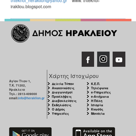
triteknoi_heraklion@yahoo.gr
www. triteknoi-
irakliou.blogspot.com
Χάρτης Ιστοχώρου
Αγίου Τίτου 1,
Δελτία Τύπου
Κ.Ε.Π.
Τ.Κ. 71202,
Ανακοινώσεις
Τηλέφωνα
Ηράκλειο
Διαγωνισμοί
e-Υπηρεσίες
Τηλ.: 2813-409000
Προσλήψεις
e-Αιτήματα
email:
info@heraklion.gr
Διαβουλεύσεις
Η Πόλη
Εκδηλώσεις
Ιστορία
Ο Δήμος
Κνωσός
Υπηρεσίες
Μουσεία