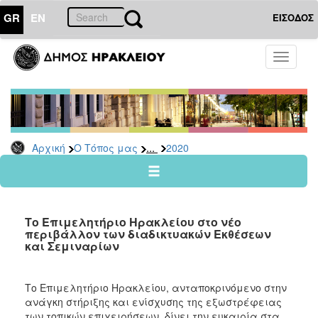
GR
EN
ΕΙΣΟΔΟΣ
Ο
Toggle
ΤΟΠΟΣ
navigati
ΜΑΣ
Ανακοινώσεις
Αρχείο
2026
...
Αρχική
Ο Τόπος μας
2020
2025
2024
2023
Το Επιμελητήριο Ηρακλείου στο νέο
2022
περιβάλλον των διαδικτυακών Εκθέσεων
και Σεμιναρίων
2021
2020
Το Επιμελητήριο Ηρακλείου, ανταποκρινόμενο στην
2019
ανάγκη στήριξης και ενίσχυσης της εξωστρέφειας
2018
των τοπικών επιχειρήσεων, δίνει την ευκαιρία στα