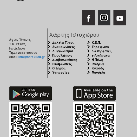
Χάρτης Ιστοχώρου
Αγίου Τίτου 1,
Δελτία Τύπου
Κ.Ε.Π.
Τ.Κ. 71202,
Ανακοινώσεις
Τηλέφωνα
Ηράκλειο
Διαγωνισμοί
e-Υπηρεσίες
Τηλ.: 2813-409000
Προσλήψεις
e-Αιτήματα
email:
info@heraklion.gr
Διαβουλεύσεις
Η Πόλη
Εκδηλώσεις
Ιστορία
Ο Δήμος
Κνωσός
Υπηρεσίες
Μουσεία