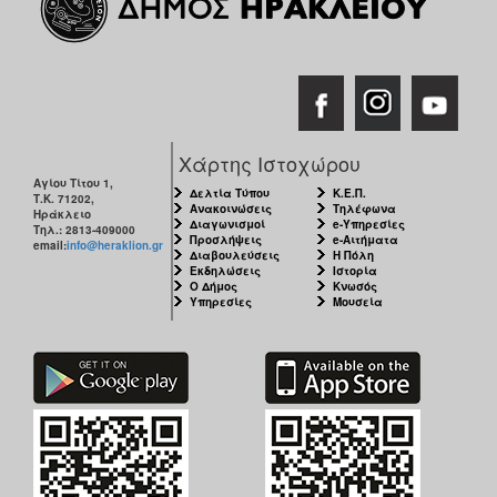
Χάρτης Ιστοχώρου
Αγίου Τίτου 1,
Δελτία Τύπου
Κ.Ε.Π.
Τ.Κ. 71202,
Ανακοινώσεις
Τηλέφωνα
Ηράκλειο
Διαγωνισμοί
e-Υπηρεσίες
Τηλ.: 2813-409000
Προσλήψεις
e-Αιτήματα
email:
info@heraklion.gr
Διαβουλεύσεις
Η Πόλη
Εκδηλώσεις
Ιστορία
Ο Δήμος
Κνωσός
Υπηρεσίες
Μουσεία