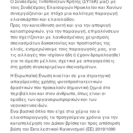
O Σύνδεσμος Τυποποιητών Κρήτης (ΣΥΤΕΚ) μαζί με
τους Συνδέσμους Ελαιουργών Ηρακλείου και Χανίων
2017
συνεργάζονται με στόχο μια καλύτερη παραγωγή
2016
ελαιοκάρπου και ελαιολάδου.
Προς την κατεύθυνση αυτή και για την αποφυγή
2015
καταστροφικών, για την παραγωγή, επιμολύνσεων
2012
που σχετίζονται με λανθασμένους χειρισμούς
σκευασμάτων δακοκτονίας και προστασίας της
2011
ελιάς, ενημερώνουμε τους παραγωγούς μας, για
τις αλλαγές που ισχύουν ήδη ή έχουν δρομολογηθεί
για το άμεσο μέλλον, σχετικά με απαγορεύσεις
στη χρήση συγκεκριμένων σκευασμάτων.
Ο
Η Ευρωπαϊκή Ένωση κινείται σε μια στρατηγική
ΔΗΜΟΣ
απαγόρευσης χρήσης φυτοπροστατευτικών
δραστικών που προκαλούν σημαντική ζημιά στο
ΠΟΛΙΤΙΣΜΟΣ
περιβάλλον και στον άνθρωπο, όπως είναι οι
ομάδες των οργανοφωσφορικών και των
ΑΝΘΕΚΤΙΚΗ
νεονικοτινοειδών.
ΠΟΛΗ
Ένα βασικό όπλο που είχε στα χέρια του ο
ελαιοπαραγωγός τα προηγούμενα χρόνια για την
καταπολέμηση του Δάκου βρίσκεται προς απόσυρση
βάση του Εκτελεστικού Κανονισμού (ΕΕ) 2019/1090