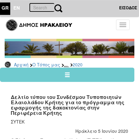
GR
EN
ΕΙΣΟΔΟΣ
Ο
Toggle
ΤΟΠΟΣ
navigati
ΜΑΣ
Ανακοινώσεις
Αρχείο
2026
...
Αρχική
Ο Τόπος μας
2020
2025
2024
2023
Δελτίο τύπου του Συνδέσμου Τυποποιητών
2022
Ελαιολάδου Κρήτης για το πρόγραμμα της
εφαρμογής της δακοκτονίας στην
2021
Περιφέρεια Κρήτης
2020
ΣΥΤΕΚ
2019
Ηράκλειο 5 Ιουνίου 2020
2018