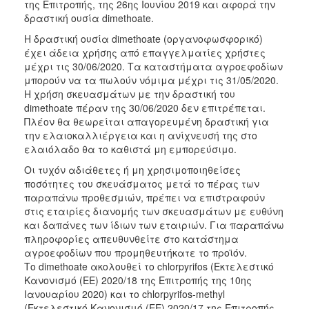
της Επιτροπής, της 26ης Ιουνίου 2019 και αφορά την
δραστική ουσία dimethoate.
Η δραστική ουσία dimethoate (οργανοφωσφορικό)
έχει άδεια χρήσης από επαγγελματίες χρήστες
μέχρι τις 30/06/2020. Τα καταστήματα αγροεφοδίων
μπορούν να τα πωλούν νόμιμα μέχρι τις 31/05/2020.
Η χρήση σκευασμάτων με την δραστική του
dimethoate πέραν της 30/06/2020 δεν επιτρέπεται.
Πλέον θα θεωρείται απαγορευμένη δραστική για
την ελαιοκαλλιέργεια και η ανίχνευσή της στο
ελαιόλαδο θα το καθιστά μη εμπορεύσιμο.
Οι τυχόν αδιάθετες ή μη χρησιμοποιηθείσες
ποσότητες του σκευάσματος μετά το πέρας των
παραπάνω προθεσμιών, πρέπει να επιστραφούν
στις εταιρίες διανομής των σκευασμάτων με ευθύνη
και δαπάνες των ίδιων των εταιριών. Για παραπάνω
πληροφορίες απευθυνθείτε στο κατάστημα
αγροεφοδίων που προμηθευτήκατε το προϊόν.
Το dimethoate ακολουθεί το chlorpyrifos (Εκτελεστικό
Κανονισμό (ΕΕ) 2020/18 της Επιτροπής της 10ης
Ιανουαρίου 2020) και το chlorpyrifos-methyl
(Εκτελεστικό Κανονισμό (ΕΕ) 2020/17 της Επιτροπής