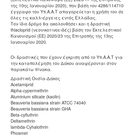
της 10ης Ιανουαρίου 2020), που βάση του 4286/114710
έγγραφο του Υπ.Α.Α.Τ απαγορεύεται η χρήση του σε
όλες τις καλλιέργειες εντός Ελλάδας.
Τον ίδιο δρόμο θα ακολουθήσει και η δραστική
thiacloprid (νεονικοτινοειδές) βάση του Εκτελεστικού
Κανονισμού (ΕΕ) 2020/23 της Επιτροπής της 13ης
Ιανουαρίου 2020.
Οι δραστικές που έχουν έγκριση από το Υπ.Α.Α.Τ για
την καταπολέμηση του Δάκου αναφέρονται στον
παρακάτω πίνακα.
Δραστική Ουσία-Δάκος
Acetamiprid
Alpha-cypermethrin
Aluminium silicate (kaolin)
Beauveria bassiana strain ATCC 74040
Beauveria bassiana strain GHA
Beta-cyfluthrin
Deltamethrin
lambda-Cyhalothrin
Phosmet