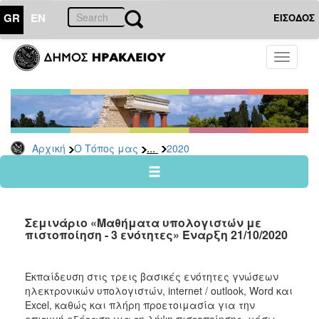
GR
EN
ΕΙΣΟΔΟΣ
Ο
Toggle
ΤΟΠΟΣ
navigati
ΜΑΣ
Ανακοινώσεις
Αρχείο
2026
...
Αρχική
Ο Τόπος μας
2020
2025
2024
2023
Σεμινάριο «Μαθήματα υπολογιστών με
2022
πιστοποίηση - 3 ενότητες» Έναρξη 21/10/2020
2021
2020
Εκπαίδευση στις τρεις βασικές ενότητες γνώσεων
ηλεκτρονικών υπολογιστών, internet / outlook, Word και
2019
Excel, καθώς και πλήρη προετοιμασία για την
2018
επιτυχή εξέταση για τη λήψη πιστοποίησης, μέσω