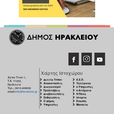
Χάρτης Ιστοχώρου
Αγίου Τίτου 1,
Δελτία Τύπου
Κ.Ε.Π.
Τ.Κ. 71202,
Ανακοινώσεις
Τηλέφωνα
Ηράκλειο
Διαγωνισμοί
e-Υπηρεσίες
Τηλ.: 2813-409000
Προσλήψεις
e-Αιτήματα
email:
info@heraklion.gr
Διαβουλεύσεις
Η Πόλη
Εκδηλώσεις
Ιστορία
Ο Δήμος
Κνωσός
Υπηρεσίες
Μουσεία