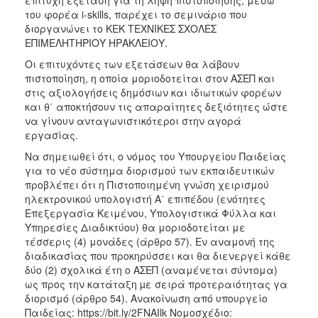
του φορέα i-skills, παρέχει το σεμινάριο που
2017
διοργανώνει το ΚΕΚ ΤΕΧΝΙΚΕΣ ΣΧΟΛΕΣ
2016
ΕΠΙΜΕΛΗΤΗΡΙΟΥ ΗΡΑΚΛΕΙΟΥ.
2015
Οι επιτυχόντες των εξετάσεων θα λάβουν
πιστοποίηση, η οποία μοριοδοτείται στον ΑΣΕΠ και
2012
στις αξιολογήσεις δημόσιων και ιδιωτικών φορέων
2011
και θ΄ αποκτήσουν τις απαραίτητες δεξιότητες ώστε
να γίνουν ανταγωνιστικότεροι στην αγορά
εργασίας.
Να σημειωθεί ότι, ο νόμος του Υπουργείου Παιδείας
για το νέο σύστημα διορισμού των εκπαιδευτικών
Ο
ΔΗΜΟΣ
προβλέπει ότι η Πιστοποιημένη γνώση χειρισμού
ηλεκτρονικού υπολογιστή Α΄ επιπέδου (ενότητες
Επεξεργασία Κειμένου, Υπολογιστικά Φύλλα και
ΠΟΛΙΤΙΣΜΟΣ
Υπηρεσίες Διαδικτύου) θα μοριοδοτείται με
τέσσερις (4) μονάδες (άρθρο 57). Εν αναμονή της
ΑΝΘΕΚΤΙΚΗ
διαδικασίας που προκηρύσσει και θα διενεργεί κάθε
ΠΟΛΗ
δύο (2) σχολικά έτη ο ΑΣΕΠ (αναμένεται σύντομα)
ως προς την κατάταξη µε σειρά προτεραιότητας γα
διορισμό (άρθρο 54). Ανακοίνωση από υπουργείο
Παιδείας: https://bit.ly/2FNAIlk Noμοσχέδιο: