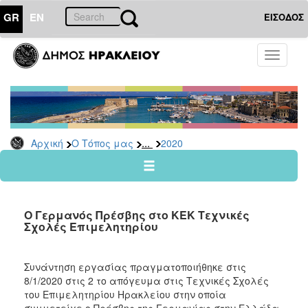
GR
EN
ΕΙΣΟΔΟΣ
Ο
Toggle
ΤΟΠΟΣ
navigati
ΜΑΣ
Ανακοινώσεις
Αρχείο
2026
...
Αρχική
Ο Τόπος μας
2020
2025
2024
2023
Ο Γερμανός Πρέσβης στο ΚΕΚ Τεχνικές
2022
Σχολές Επιμελητηρίου
2021
2020
Συνάντηση εργασίας πραγματοποιήθηκε στις
8/1/2020 στις 2 το απόγευμα στις Τεχνικές Σχολές
2019
του Επιμελητηρίου Ηρακλείου στην οποία
2018
συμμετείχε ο Πρέσβης της Γερμανίας στην Ελλάδα