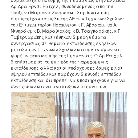
Δρ Δρα Ερνστ Ράιχελ, συνοδευόμενος από την
2017
Πρόξενο Μαριάνα Ζουριδάκη. Στη συνάντηση
2016
συμμετείχαν τα μέλη της ΔΕ των Τεχνικών Σχολών
του Επιμελητηρίου Ηρακλειου κ Γ. Αβραάμ, κα Α.
2015
Νινηράκη, κ Β. Μαραθιανός, κ Β. Τσαγκαράκης, κ Γ.
2012
Ταβερναράκης και τέθηκαν διμερή θέματα
συνεργασίας σε θέματα εκπαίδευσης ενηλίκων
2011
μεταξύ των Τεχνικών Σχολών και οργανισμών και
φορέων εκπαίδευσης της Γερμανίας. Ο Δρ Ράιχελ
διαπίστωσε ότι το επίπεδο της παρεχόμενης
εκπαίδευσης αλλά και οι υπάρχουσες δομές είναι
υψηλού επιπέδου και παρέχουν διεθνούς επιπέδου
Ο
ΔΗΜΟΣ
εκπαίδευση και ότι πρέπει να υποστηριχθούν για να
συνεχίσουν και να αναπτύξουν το έργο τους.
ΠΟΛΙΤΙΣΜΟΣ
ΑΝΘΕΚΤΙΚΗ
ΠΟΛΗ