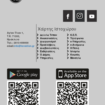
Χάρτης Ιστοχώρου
Αγίου Τίτου 1,
Δελτία Τύπου
Κ.Ε.Π.
Τ.Κ. 71202,
Ανακοινώσεις
Τηλέφωνα
Ηράκλειο
Διαγωνισμοί
e-Υπηρεσίες
Τηλ.: 2813-409000
Προσλήψεις
e-Αιτήματα
email:
info@heraklion.gr
Διαβουλεύσεις
Η Πόλη
Εκδηλώσεις
Ιστορία
Ο Δήμος
Κνωσός
Υπηρεσίες
Μουσεία