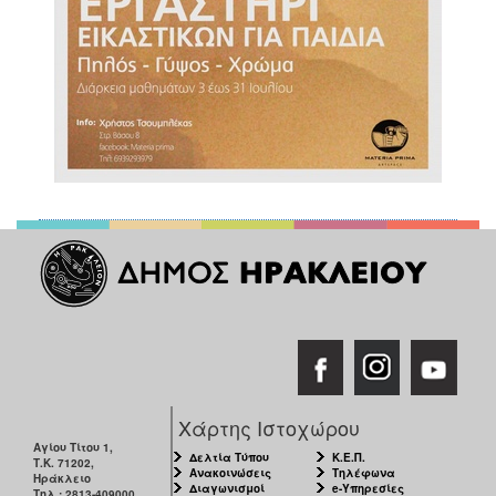
Χάρτης Ιστοχώρου
Αγίου Τίτου 1,
Δελτία Τύπου
Κ.Ε.Π.
Τ.Κ. 71202,
Ανακοινώσεις
Τηλέφωνα
Ηράκλειο
Διαγωνισμοί
e-Υπηρεσίες
Τηλ.: 2813-409000