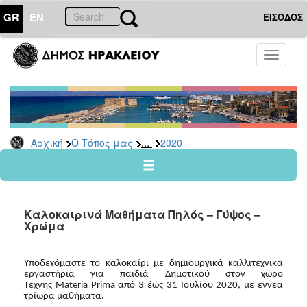
GR
EN
ΕΙΣΟΔΟΣ
Ο
Toggle
ΤΟΠΟΣ
navigati
ΜΑΣ
Ανακοινώσεις
Αρχείο
2026
...
Αρχική
Ο Τόπος μας
2020
2025
2024
2023
Καλοκαιρινά Μαθήματα Πηλός – Γύψος –
2022
Χρώμα
2021
2020
Υποδεχόμαστε το καλοκαίρι με δημιουργικά καλλιτεχνικά
εργαστήρια για παιδιά Δημοτικού στον χώρο
2019
Τέχνης Materia Prima από 3 έως 31 Ιουλίου 2020, με εννέα
τρίωρα μαθήματα.
2018