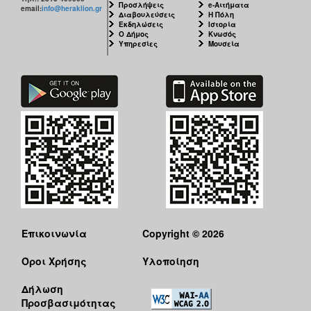
Προσλήψεις
e-Αιτήματα
email:
info@heraklion.gr
Διαβουλεύσεις
Η Πόλη
Εκδηλώσεις
Ιστορία
Ο Δήμος
Κνωσός
Υπηρεσίες
Μουσεία
Επικοινωνία
Copyright © 2026
Όροι Χρήσης
Υλοποίηση
Δήλωση
Προσβασιμότητας