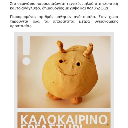
Στο σεμινάριο παρουσιάζονται τεχνικές πηλού στη γλυπτική
2017
και το ανάγλυφο, δημιουργίες με γύψο και πολύ χρώμα!
2016
Περιορισμένος αριθμός μαθητών ανά ομάδα. Στον χώρο
τηρούνται όλα τα απαραίτητα μέτρα υγειονομικής
2015
προστασίας.
2012
2011
Ο
ΔΗΜΟΣ
ΠΟΛΙΤΙΣΜΟΣ
ΑΝΘΕΚΤΙΚΗ
ΠΟΛΗ