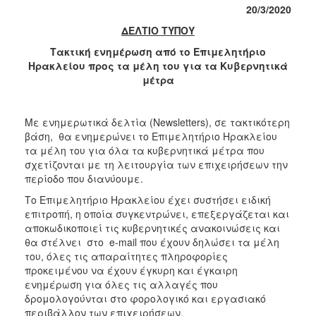
20/3/2020
2017
ΔΕΛΤΙΟ ΤΥΠΟΥ
2016
Τακτική ενημέρωση από το Επιμελητήριο
2015
Ηρακλείου προς τα μέλη του για τα Κυβερνητικά
μέτρα
2012
2011
Με ενημερωτικά δελτία (Newsletters), σε τακτικότερη
βάση, θα ενημερώνει το Επιμελητήριο Ηρακλείου
τα μέλη του για όλα τα κυβερνητικά μέτρα που
σχετίζονται με τη λειτουργία των επιχειρήσεων την
Ο
περίοδο που διανύουμε.
ΔΗΜΟΣ
Το Επιμελητήριο Ηρακλείου έχει συστήσει ειδική
επιτροπή, η οποία συγκεντρώνει, επεξεργάζεται και
ΠΟΛΙΤΙΣΜΟΣ
αποκωδικοποιεί τις κυβερνητικές ανακοινώσεις και
θα στέλνει στο e-mail που έχουν δηλώσει τα μέλη
ΑΝΘΕΚΤΙΚΗ
του, όλες τις απαραίτητες πληροφορίες
ΠΟΛΗ
προκειμένου να έχουν έγκυρη και έγκαιρη
ενημέρωση για όλες τις αλλαγές που
δρομολογούνται στο φορολογικό και εργασιακό
περιβάλλον των επιχειρήσεων.