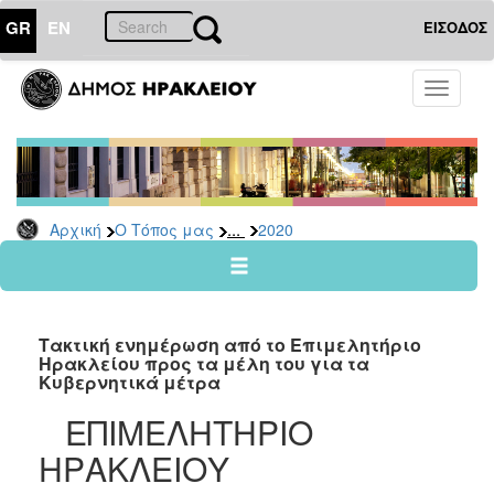
GR
EN
ΕΙΣΟΔΟΣ
Ο
Toggle
ΤΟΠΟΣ
navigati
ΜΑΣ
Ανακοινώσεις
Αρχείο
2026
...
Αρχική
Ο Τόπος μας
2020
2025
2024
2023
Τακτική ενημέρωση από το Επιμελητήριο
2022
Ηρακλείου προς τα μέλη του για τα
Κυβερνητικά μέτρα
2021
ΕΠΙΜΕΛΗΤΗΡΙΟ
2020
ΗΡΑΚΛΕΙΟΥ
2019
2018