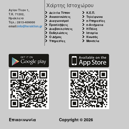
Χάρτης Ιστοχώρου
Αγίου Τίτου 1,
Δελτία Τύπου
Κ.Ε.Π.
Τ.Κ. 71202,
Ανακοινώσεις
Τηλέφωνα
Ηράκλειο
Διαγωνισμοί
e-Υπηρεσίες
Τηλ.: 2813-409000
Προσλήψεις
e-Αιτήματα
email:
info@heraklion.gr
Διαβουλεύσεις
Η Πόλη
Εκδηλώσεις
Ιστορία
Ο Δήμος
Κνωσός
Υπηρεσίες
Μουσεία
Επικοινωνία
Copyright © 2026