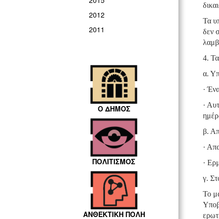
2015
δικα
2012
Τα υ
2011
δεν 
λαμβ
4. Τα
α. Υ
· Έν
· Αυ
Ο ΔΗΜΟΣ
ημέρ
β. Α
· Απ
ΠΟΛΙΤΙΣΜΟΣ
· Ερ
γ. Σ
Το μ
Υποβ
ΑΝΘΕΚΤΙΚΗ ΠΟΛΗ
ερωτ