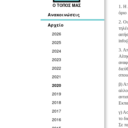
Ο ΤΟΠΟΣ ΜΑΣ
1. Η
όριο
Ανακοινώσεις
2. Ο
Αρχείο
τηλέ
2026
αιτή
info
2025
3. Απ
2024
Αίτη
2023
αναφ
2022
διεύ
σπου
2021
β) Α
2020
αλλο
2019
αντισ
2018
Εκπα
2017
γ) Α
το δ
2016
Σε π