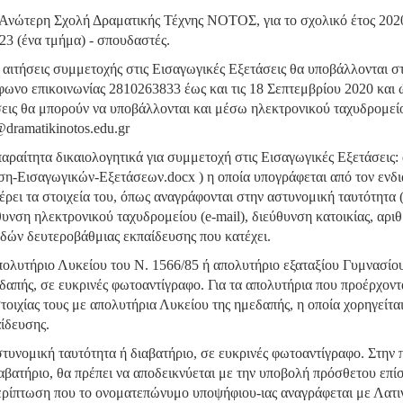
 Ανώτερη Σχολή Δραματικής Τέχνης ΝΟΤΟΣ, για το σχολικό έτος 2020
 23 (ένα τμήμα) - σπουδαστές.
ι αιτήσεις συμμετοχής στις Εισαγωγικές Εξετάσεις θα υποβάλλονται σ
φωνο επικοινωνίας 2810263833 έως και τις 18 Σεπτεμβρίου 2020 και ώ
σεις θα μπορούν να υποβάλλονται και μέσω ηλεκτρονικού ταχυδρομεί
@dramatikinotos.edu.gr
αραίτητα δικαιολογητικά για συμμετοχή στις Εισαγωγικές Εξετάσεις: α
ση-Εισαγωγικών-Εξετάσεων.docx ) η οποία υπογράφεται από τον ενδι
έρει τα στοιχεία του, όπως αναγράφονται στην αστυνομική ταυτότητα
θυνση ηλεκτρονικού ταχυδρομείου (e-mail), διεύθυνση κατοικίας, αρι
δών δευτεροβάθμιας εκπαίδευσης που κατέχει.
πολυτήριο Λυκείου του Ν. 1566/85 ή απολυτήριο εξαταξίου Γυμνασίου
δαπής, σε ευκρινές φωτοαντίγραφο. Για τα απολυτήρια που προέρχοντ
τοιχίας τους με απολυτήρια Λυκείου της ημεδαπής, η οποία χορηγείται
ίδευσης.
στυνομική ταυτότητα ή διαβατήριο, σε ευκρινές φωτοαντίγραφο. Στην
ιαβατήριο, θα πρέπει να αποδεικνύεται με την υποβολή πρόσθετου επί
ερίπτωση που το ονοματεπώνυμο υποψήφιου-ιας αναγράφεται με Λατιν