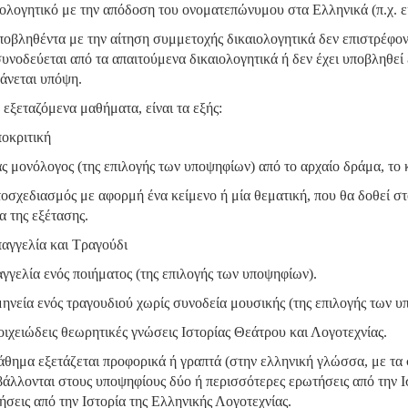
ιολογητικό με την απόδοση του ονοματεπώνυμου στα Ελληνικά (π.χ
ποβληθέντα με την αίτηση συμμετοχής δικαιολογητικά δεν επιστρέφο
συνοδεύεται από τα απαιτούμενα δικαιολογητικά ή δεν έχει υποβληθεί
άνεται υπόψη.
 εξεταζόμενα μαθήματα, είναι τα εξής:
ποκριτική
ας μονόλογος (της επιλογής των υποψηφίων) από το αρχαίο δράμα, το 
τοσχεδιασμός με αφορμή ένα κείμενο ή μία θεματική, που θα δοθεί σ
α της εξέτασης.
παγγελία και Τραγούδι
αγγελία ενός ποιήματος (της επιλογής των υποψηφίων).
μηνεία ενός τραγουδιού χωρίς συνοδεία μουσικής (της επιλογής των 
τοιχειώδεις θεωρητικές γνώσεις Ιστορίας Θεάτρου και Λογοτεχνίας.
άθημα εξετάζεται προφορικά ή γραπτά (στην ελληνική γλώσσα, με τα 
άλλονται στους υποψηφίους δύο ή περισσότερες ερωτήσεις από την Ισ
ήσεις από την Ιστορία της Ελληνικής Λογοτεχνίας.