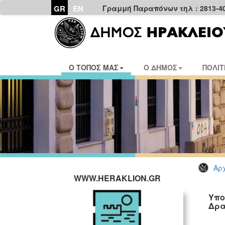
GR
EN
Γραμμή Παραπόνων τηλ : 2813-4
Ο ΤΟΠΟΣ ΜΑΣ
Ο ΔΗΜΟΣ
ΠΟΛΙΤ
Αρχ
WWW.HERAKLION.GR
Υπο
Δρα