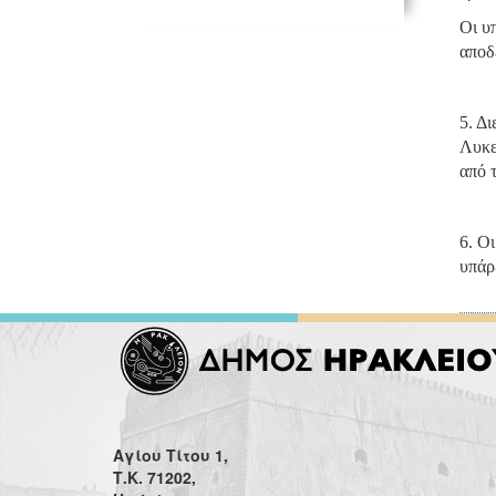
Οι υ
αποδε
5. Δ
Λυκε
από 
6. Ο
υπάρ
Αγίου Τίτου 1,
Τ.Κ. 71202,