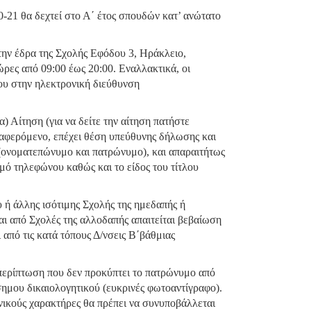
-21 θα δεχτεί στο Α΄ έτος σπουδών κατ’ ανώτατο
την έδρα της Σχολής Εφόδου 3, Ηράκλειο,
ρες από 09:00 έως 20:00. Εναλλακτικά, οι
ου στην ηλεκτρονική διεύθυνση
) Αίτηση (για να δείτε την αίτηση πατήστε
αφερόμενο, επέχει θέση υπεύθυνης δήλωσης και
 (ονοματεπώνυμο και πατρώνυμο), και απαραιτήτως
θμό τηλεφώνου καθώς και το είδος του τίτλου
 ή άλλης ισότιμης Σχολής της ημεδαπής ή
αι από Σχολές της αλλοδαπής απαιτείται βεβαίωση
 από τις κατά τόπους Δ/νσεις Β΄βάθμιας
 περίπτωση που δεν προκύπτει το πατρώνυμο από
σημου δικαιολογητικού (ευκρινές φωτοαντίγραφο).
ικούς χαρακτήρες θα πρέπει να συνυποβάλλεται