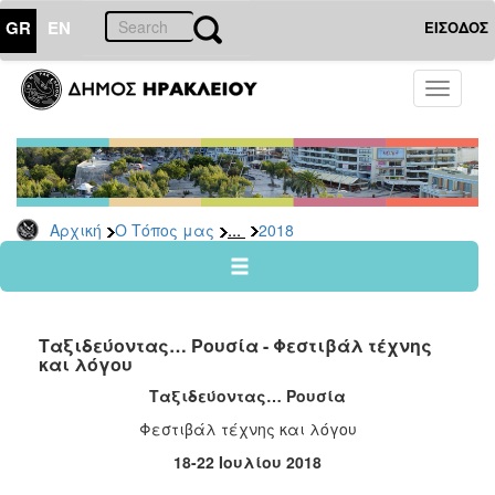
GR
EN
ΕΙΣΟΔΟΣ
Ο
Toggle
ΤΟΠΟΣ
navigati
ΜΑΣ
Ανακοινώσεις
Αρχείο
2026
...
Αρχική
Ο Τόπος μας
2018
2025
2024
2023
Ταξιδεύοντας… Ρουσία - Φεστιβάλ τέχνης
2022
και λόγου
2021
Ταξιδεύοντας… Ρουσία
2020
Φεστιβάλ τέχνης και λόγου
2019
18-22 Ιουλίου 2018
2018