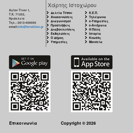
Χάρτης Ιστοχώρου
Αγίου Τίτου 1,
Δελτία Τύπου
Κ.Ε.Π.
Τ.Κ. 71202,
Ανακοινώσεις
Τηλέφωνα
Ηράκλειο
Διαγωνισμοί
e-Υπηρεσίες
Τηλ.: 2813-409000
Προσλήψεις
e-Αιτήματα
email:
info@heraklion.gr
Διαβουλεύσεις
Η Πόλη
Εκδηλώσεις
Ιστορία
Ο Δήμος
Κνωσός
Υπηρεσίες
Μουσεία
Επικοινωνία
Copyright © 2026