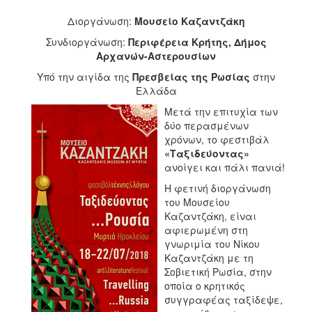
2017
Διοργάνωση:
Μουσείο Καζαντζάκη
2016
Συνδιοργάνωση:
Περιφέρεια Κρήτης, Δήμος
Αρχανών-Αστερουσίων
2015
Υπό την αιγίδα της
Πρεσβείας της Ρωσίας
στην
2012
Ελλάδα
2011
Μετά την επιτυχία των
δύο περασμένων
χρόνων, το φεστιβάλ
«Ταξιδεύοντας»
ανοίγει και πάλι πανιά!
Ο
ΔΗΜΟΣ
Η φετινή διοργάνωση
του Μουσείου
ΠΟΛΙΤΙΣΜΟΣ
Καζαντζάκη, είναι
αφιερωμένη στη
ΑΝΘΕΚΤΙΚΗ
γνωριμία του Νίκου
ΠΟΛΗ
Καζαντζάκη με τη
Σοβιετική Ρωσία, στην
οποία ο κρητικός
συγγραφέας ταξίδεψε,