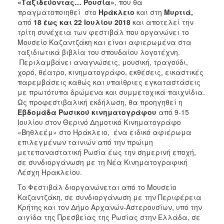
«Ταξιδεύοντας… Ρουσία»
, που θα
πραγματοποιηθεί στο
Ηράκλειο
και στη
Μυρτιά,
από
18 έως και 22 Ιουλίου
2018
και αποτελεί την
τρίτη συνέχεια των φεστιβάλ που οργανώνει το
Μουσείο Καζαντζάκη και είναι αφιερωμένα στα
ταξιδιωτικά βιβλία του σπουδαίου λογοτέχνη.
Περιλαμβάνει αναγνώσεις, μουσική, τραγούδι,
χορό, θέατρο, κινηματογράφο, εκθέσεις, εικαστικές
παρεμβάσεις καθώς και υπαίθριες εγκαταστάσεις
με πρωτότυπα δρώμενα και συμμετοχικά παιχνίδια.
Ως προφεστιβαλική εκδήλωση, θα προηγηθεί η
Εβδομάδα Ρωσικού κινηματογράφου
από 9-15
Ιουλίου στον Θερινό Δημοτικό Κινηματογράφο
«Βηθλεέμ» στο Ηράκλειο, ένα ειδικό αφιέρωμα
επιλεγμένων ταινιών από την πρώιμη
μετεπαναστατική Ρωσία έως την σημερινή εποχή,
σε συνδιοργάνωση με τη Νέα Κινηματογραφική
Λέσχη Ηρακλείου.
Το Φεστιβάλ διοργανώνεται από το Μουσείο
Καζαντζάκη, σε συνδιοργάνωση με την Περιφέρεια
Κρήτης και τον Δήμο Αρχανών-Αστερουσίων, υπό την
αιγίδα της Πρεσβείας της Ρωσίας στην Ελλάδα, σε