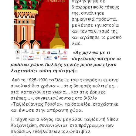
περιηγήθηκε σε
διαφορετικούς τόπους
της, συνάντησε
σημαντικά πρόσωπα,
μελέτησε την ιστορία
και τον πολιτισμό της
και αγάπησε το ρωσικό
λαό.
«
Ας μην πω με τι
συγκίνηση πάτησα το
ρούσικο χώμα. Πολλές γενιές μέσα μου είχαν
λαχταρίσει τούτη τη στιγμή».
Από το 1925-1930 ταξίδεψε τρεις φορές κι έμεινε
συνολικά δυο χρόνια «…στις βουερές πολιτείες…
στα καταχιόνιστα χωριά… και στις έρημες
στέπες…», συγκεντρώνοντας στο βιβλίο
«Ταξιδεύοντας Ρουσία», τα όσα είδε, στοχάστηκε
και ένιωσε στην απέραντη χώρα.
Η τέχνη και ο λόγος του μεγάλου ταξιδευτή Νίκου
Καζαντζάκη, συναντώνται στο πρόγραμμα των
πλούσιων εκδηλώσεων του φεστιβάλ