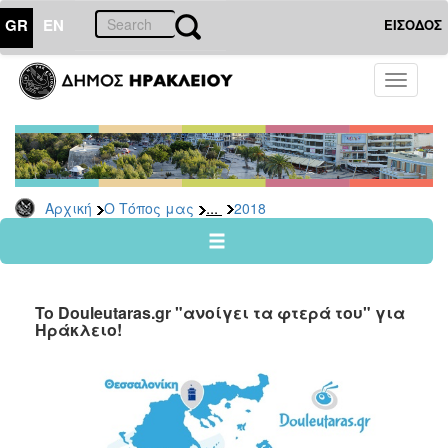
GR
EN
ΕΙΣΟΔΟΣ
Ο
Toggle
ΤΟΠΟΣ
navigati
ΜΑΣ
Ανακοινώσεις
Αρχείο
2026
...
Αρχική
Ο Τόπος μας
2018
2025
2024
2023
To Douleutaras.gr "ανοίγει τα φτερά του" για
2022
Ηράκλειο!
2021
2020
2019
2018