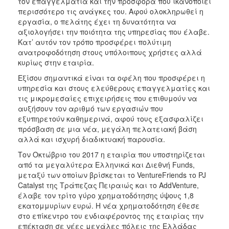
τον επαγγελματία και την προσφορά που ικανοποιεί
περισσότερο τις ανάγκες του. Αφού ολοκληρωθεί η
εργασία, ο πελάτης έχει τη δυνατότητα να
αξιολογήσει την ποιότητα της υπηρεσίας που έλαβε.
Κατ’ αυτόν τον τρόπο προσφέρει πολύτιμη
ανατροφοδότηση στους υπόλοιπους χρήστες αλλά
κυρίως στην εταιρία.
Εξίσου σημαντικά είναι τα οφέλη που προσφέρει η
υπηρεσία και στους ελεύθερους επαγγελματίες και
τις μικρομεσαίες επιχειρήσεις που επιθυμούν να
αυξήσουν τον αριθμό των εργασιών που
εξυπηρετούν καθημερινά, αφού τους εξασφαλίζει
πρόσβαση σε μια νέα, μεγάλη πελατειακή βάση
αλλά και ισχυρή διαδικτυακή παρουσία.
Τον Οκτώβριο του 2017 η εταιρία που υποστηρίζεται
από τα μεγαλύτερα Ελληνικά και Διεθνή Funds,
μεταξύ των οποίων βρίσκεται το VentureFriends το PJ
Catalyst της Τράπεζας Πειραιώς και το AddVenture,
έλαβε τον τρίτο γύρο χρηματοδότησης ύψους 1,8
εκατομμυρίων ευρώ. Η νέα χρηματοδότηση έθεσε
στο επίκεντρο του ενδιαφέροντος της εταιρίας την
επέκταση σε νέες μεγάλες πόλεις της Ελλάδας