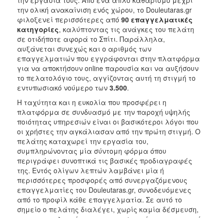
την ολική ανακαίνιση ενός χώρου, το Douleutaras.gr
φιλοξενεί περισσότερες από
90 επαγγελματικές
κατηγορίες
, καλύπτοντας τις ανάγκες του πελάτη
σε οτιδήποτε αφορά το Σπίτι. Παράλληλα,
αυξάνεται συνεχώς και ο αριθμός των
επαγγελματιών που εγγράφονται στην πλατφόρμα
για να αποκτήσουν online παρουσία και να αυξήσουν
το πελατολόγιο τους, αγγίζοντας αυτή τη στιγμή το
εντυπωσιακό νούμερο των
3.500
.
Η ταχύτητα και η ευκολία που προσφέρει η
πλατφόρμα σε συνδυασμό με την παροχή υψηλής
ποιότητας υπηρεσιών είναι οι βασικότεροι λόγοι που
οι χρήστες την αγκάλιασαν από την πρώτη στιγμή. Ο
πελάτης καταχωρεί την εργασία του,
συμπληρώνοντας μία σύντομη φόρμα όπου
περιγράφει συνοπτικά τις βασικές προδιαγραφές
της. Εντός ολίγων λεπτών λαμβάνει μία ή
περισσότερες προσφορές από συνεργαζόμενους
επαγγελματίες του Douleutaras.gr, συνοδευόμενες
από το προφίλ κάθε επαγγελματία. Σε αυτό το
σημείο ο πελάτης διαλέγει, χωρίς καμία δέσμευση,