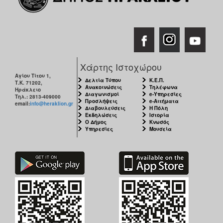
Χάρτης Ιστοχώρου
Αγίου Τίτου 1,
Δελτία Τύπου
Κ.Ε.Π.
Τ.Κ. 71202,
Ανακοινώσεις
Τηλέφωνα
Ηράκλειο
Διαγωνισμοί
e-Υπηρεσίες
Τηλ.: 2813-409000
Προσλήψεις
e-Αιτήματα
email:
info@heraklion.gr
Διαβουλεύσεις
Η Πόλη
Εκδηλώσεις
Ιστορία
Ο Δήμος
Κνωσός
Υπηρεσίες
Μουσεία