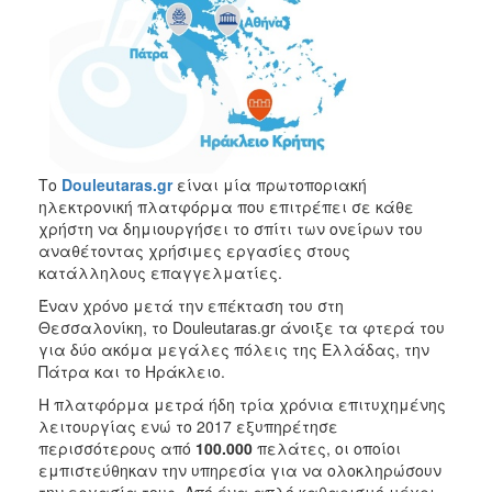
2017
2016
2015
2012
2011
Το
Douleutaras.gr
είναι μία πρωτοποριακή
ηλεκτρονική πλατφόρμα που επιτρέπει σε κάθε
χρήστη να δημιουργήσει το σπίτι των ονείρων του
αναθέτοντας χρήσιμες εργασίες στους
Ο
κατάλληλους επαγγελματίες.
ΔΗΜΟΣ
Έναν χρόνο μετά την επέκταση του στη
Θεσσαλονίκη, το Douleutaras.gr άνοιξε τα φτερά του
ΠΟΛΙΤΙΣΜΟΣ
για δύο ακόμα μεγάλες πόλεις της Ελλάδας, την
Πάτρα και το Ηράκλειο.
ΑΝΘΕΚΤΙΚΗ
ΠΟΛΗ
Η πλατφόρμα μετρά ήδη τρία χρόνια επιτυχημένης
λειτουργίας ενώ το 2017 εξυπηρέτησε
περισσότερους από
100.000
πελάτες, οι οποίοι
εμπιστεύθηκαν την υπηρεσία για να ολοκληρώσουν
την εργασία τους. Από ένα απλό καθαρισμό μέχρι