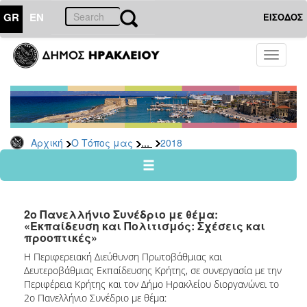
GR
EN
ΕΙΣΟΔΟΣ
Ο
Toggle
ΤΟΠΟΣ
navigati
ΜΑΣ
Ανακοινώσεις
Αρχείο
2026
...
Αρχική
Ο Τόπος μας
2018
2025
2024
2023
2ο Πανελλήνιο Συνέδριο με θέμα:
2022
«Εκπαίδευση και Πολιτισμός: Σχέσεις και
προοπτικές»
2021
Η Περιφερειακή Διεύθυνση Πρωτοβάθμιας και
2020
Δευτεροβάθμιας Εκπαίδευσης Κρήτης, σε συνεργασία με την
2019
Περιφέρεια Κρήτης και τον Δήμο Ηρακλείου διοργανώνει το
2ο Πανελλήνιο Συνέδριο με θέμα:
2018