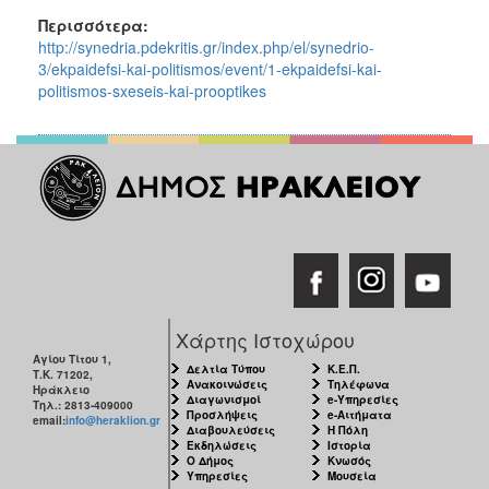
Περισσότερα:
http://synedria.pdekritis.gr/index.php/el/synedrio-
3/ekpaidefsi-kai-politismos/event/1-ekpaidefsi-kai-
politismos-sxeseis-kai-prooptikes
Χάρτης Ιστοχώρου
Αγίου Τίτου 1,
Δελτία Τύπου
Κ.Ε.Π.
Τ.Κ. 71202,
Ανακοινώσεις
Τηλέφωνα
Ηράκλειο
Διαγωνισμοί
e-Υπηρεσίες
Τηλ.: 2813-409000
Προσλήψεις
e-Αιτήματα
email:
info@heraklion.gr
Διαβουλεύσεις
Η Πόλη
Εκδηλώσεις
Ιστορία
Ο Δήμος
Κνωσός
Υπηρεσίες
Μουσεία