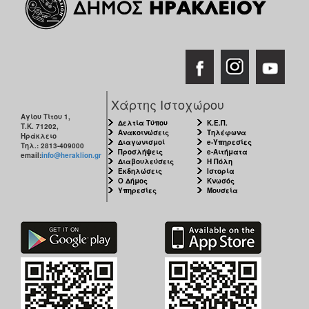
Χάρτης Ιστοχώρου
Αγίου Τίτου 1,
Δελτία Τύπου
Κ.Ε.Π.
Τ.Κ. 71202,
Ανακοινώσεις
Τηλέφωνα
Ηράκλειο
Διαγωνισμοί
e-Υπηρεσίες
Τηλ.: 2813-409000
Προσλήψεις
e-Αιτήματα
email:
info@heraklion.gr
Διαβουλεύσεις
Η Πόλη
Εκδηλώσεις
Ιστορία
Ο Δήμος
Κνωσός
Υπηρεσίες
Μουσεία