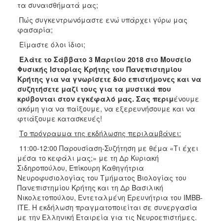
τα συναισθήματά μας;
2017
Πώς συγκεντρωνόμαστε ενώ υπάρχει γύρω μας
2016
φασαρία;
2015
Είμαστε όλοι ίδιοι;
2012
Ελάτε το
Σάββατο 3 Μαρτίου 2018 στο Μουσείο
Φυσικής Ιστορίας Κρήτης του Πανεπιστημίου
2011
Κρήτης για να γνωρίσετε δύο επιστήμονες και να
συζητήσετε μαζί τους για τα μυστικά που
κρύβονται στον εγκέφαλό μας. Σας περιμ
ένουμε
ακόμη για να παίξουμε, να εξερευνήσουμε και να
φτιάξουμε κατασκευές!
Ο
ΔΗΜΟΣ
Το πρόγραμμα της εκδήλωσης περιλαμβάνει:
11:00-12:00 Παρουσίαση-Συζήτηση με θέμα «Τι έχει
ΠΟΛΙΤΙΣΜΟΣ
μέσα το κεφάλι μας;» με τη Δρ Κυριακή
Σιδηροπούλου, Επίκουρη Καθηγήτρια
ΑΝΘΕΚΤΙΚΗ
Νευροφυσιολογίας του Τμήματος Βιολογίας του
ΠΟΛΗ
Πανεπιστημίου Κρήτης και τη Δρ Βασιλική
Νικολετοπούλου, Εντεταλμένη Ερευνήτρια του ΙΜΒΒ-
ΙΤΕ. Η εκδήλωση πραγματοποιείται σε συνεργασία
με την Ελληνική Εταιρεία για τις Νευροεπιστήμες.