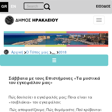
GR
EN
ΕΙΣΟΔΟΣ
Ο
Toggle
ΤΟΠΟΣ
navigati
ΜΑΣ
Ανακοινώσεις
Αρχείο
2026
...
Αρχική
Ο Τόπος μας
2018
2025
2024
2023
Σάββατα με τους Επιστήμονες «Τα μυστικά
2022
του εγκεφάλου μας»
2021
2020
Πώς δουλεύει ο εγκέφαλός μας; Ποια είναι τα
«τουβλάκια» του εγκεφάλου;
2019
Πώς αποφασίζουμε; Πώς θυμόμαστε; Πού κρύβονται
2018