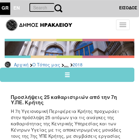
GR
EN
ΕΙΣΟΔΟΣ
Ο
Toggle
ΤΟΠΟΣ
navigati
ΜΑΣ
Ανακοινώσεις
Αρχείο
2026
...
Αρχική
Ο Τόπος μας
2018
2025
2024
2023
Προσλήψεις 25 καθαριστριών από την 7η
2022
Υ.ΠΕ. Κρήτης
2021
Η 7η Υγειονομική Περιφέρεια Κρήτης προχωράει
στην πρόσληψη 25 ατόμων για τις ανάγκες της
2020
καθαριότητας της Κεντρικής Υπηρεσίας και των
2019
Κέντρων Υγείας με τις αποκεντρωμένες μονάδες
τους της 7ης ΥΠΕ Κρήτης, με συμβάσεις εργασίας
2018