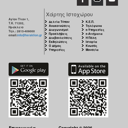
Χάρτης Ιστοχώρου
Αγίου Τίτου 1,
Δελτία Τύπου
Κ.Ε.Π.
Τ.Κ. 71202,
Ανακοινώσεις
Τηλέφωνα
Ηράκλειο
Διαγωνισμοί
e-Υπηρεσίες
Τηλ.: 2813-409000
Προσλήψεις
e-Αιτήματα
email:
info@heraklion.gr
Διαβουλεύσεις
Η Πόλη
Εκδηλώσεις
Ιστορία
Ο Δήμος
Κνωσός
Υπηρεσίες
Μουσεία
Επικοινωνία
Copyright © 2026