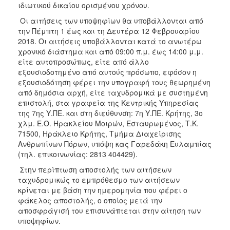
ιδιωτικού δικαίου ορισμένου χρόνου.
2017
Οι αιτήσεις των υποψηφίων θα υποβάλλονται από
2016
την Πέμπτη 1 έως και τη Δευτέρα 12 Φεβρουαρίου
2018. Οι αιτήσεις υποβάλλονται κατά το ανωτέρω
2015
χρονικό διάστημα και από 09:00 π.μ. έως 14:00 μ.μ.
2012
είτε αυτοπροσώπως, είτε από άλλο
εξουσιοδοτημένο από αυτούς πρόσωπο, εφόσον η
2011
εξουσιοδότηση φέρει την υπογραφή τους θεωρημένη
από δημόσια αρχή, είτε ταχυδρομικά με συστημένη
επιστολή, στα γραφεία της Κεντρικής Υπηρεσίας
της 7ης Υ.ΠΕ. και στη διεύθυνση: 7η Υ.ΠΕ. Κρήτης, 3ο
χλμ. Ε.Ο. Ηρακλείου Μοιρών, Εσταυρωμένος, Τ.Κ.
Ο
ΔΗΜΟΣ
71500, Ηράκλειο Κρήτης, Τμήμα Διαχείρισης
Ανθρωπίνων Πόρων, υπόψη κας Γαρεδάκη Ευλαμπίας
(τηλ. επικοινωνίας: 2813 404429).
ΠΟΛΙΤΙΣΜΟΣ
Στην περίπτωση αποστολής των αιτήσεων
ΑΝΘΕΚΤΙΚΗ
ταχυδρομικώς το εμπρόθεσμο των αιτήσεων
ΠΟΛΗ
κρίνεται με βάση την ημερομηνία που φέρει ο
φάκελος αποστολής, ο οποίος μετά την
αποσφράγισή του επισυνάπτεται στην αίτηση των
υποψηφίων.