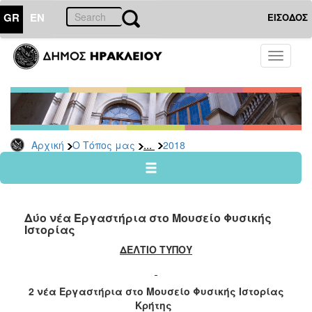
GR
EN
ΕΙΣΟΔΟΣ
Ο
Toggle
ΤΟΠΟΣ
navigati
ΜΑΣ
Ανακοινώσεις
Αρχείο
2026
...
Αρχική
Ο Τόπος μας
2018
2025
2024
2023
Δύο νέα Εργαστήρια στο Μουσείο Φυσικής
2022
Ιστορίας
2021
ΔΕΛΤΙΟ ΤΥΠΟΥ
2020
2019
2 νέα Εργαστήρια στο Μουσείο Φυσικής Ιστορίας
Κρήτης
2018