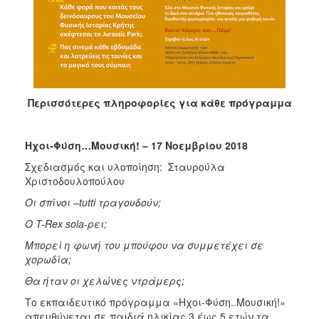
Περισσότερες πληροφορίες για κάθε πρόγραμμα
Ηχοι-Φύση…Μουσική! –
17 Νοεμβρίου 2018
Σχεδιασμός και υλοποίηση: Σταυρούλα
Χριστοδουλοπούλου
Οι σπίνοι –
tutti
τραγουδούν;
Ο
T
-
Rex
sola
-ρει;
Μπορεί η φωνή του μπούφου να συμμετέχει σε
χορωδία;
Θα ήταν οι χελώνες ντράμερς;
Το εκπαιδευτικό πρόγραμμα «Ηχοι-Φύση..Μουσική!»
απευθύνεται σε παιδιά ηλικίας 3 έως 5 ετών τα