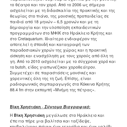
το θέατρο και τον χορό. Από το 2006 ως σήμερα
ασχολείται με τη διδασκαλία της πρακτικής και της
θεωρίας στο πιάνο, της μουσικής προπαιδείας σε
παιδιά από 18 μηνών – 6,5 χρονών και με τη
δημιουργία και την υλοποίηση εκπαιδευτικών
προγραμμάτων στο ΜΦΙΚ στο Ηράκλειο Κρήτης και
στο Cretaquarium. Ιδιαίτερο ενδιαφέρον της
αποτελεί η σπουδή και καταγραφή των
παραδοσιακών χορών της χώρας και η πρακτική
άσκηση και ενασχόληση με τους χορούς από όλη τη
γη. Από το 2010 ασχολείται με το σύγχρονο χορό και
το butoh, είδος γιαπωνέζικου χοροθεάτρου.
Συμμετέχει σε παραστάσεις μουσικές και
χορευτικές όλη της τη ζωή. Επίσης, είναι
ραδιοφωνικός συμπαραγωγός στο Κόκκινο Κρήτης
88.4 fm στην εκπομπή «Μνήμη της πέτρας».
Βίκη Χρηστάκη
-
Σύντομο Βιογραφικό
:
Η
Βίκη Χρηστάκη
μεγάλωσε στο Ηράκλειο και
έπειτα πήρε μια βαλίτσα και ταξίδεψε,
κουβαλώντας πάντα ένα τετράδιο και ένα μολύβι.