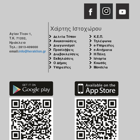
Χάρτης Ιστοχώρου
Αγίου Τίτου 1,
Δελτία Τύπου
Κ.Ε.Π.
Τ.Κ. 71202,
Ανακοινώσεις
Τηλέφωνα
Ηράκλειο
Διαγωνισμοί
e-Υπηρεσίες
Τηλ.: 2813-409000
Προσλήψεις
e-Αιτήματα
email:
info@heraklion.gr
Διαβουλεύσεις
Η Πόλη
Εκδηλώσεις
Ιστορία
Ο Δήμος
Κνωσός
Υπηρεσίες
Μουσεία