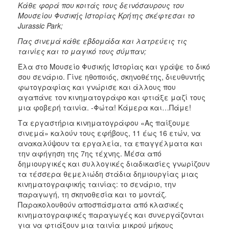
Κάθε φορά που κοιτάς τους δεινόσαυρους του
Μουσείου Φυσικής Ιστορίας Κρήτης σκέφτεσαι το
Jurassic Park;
Πας σινεμά κάθε εβδομάδα και λατρεύεις τις
ταινίες και το μαγικό τους σύμπαν;
Έλα στο Μουσείο Φυσικής Ιστορίας και γράψε το δικό
σου σενάριο. Γίνε ηθοποιός, σκηνοθέτης, διευθυντής
φωτογραφίας και γνώρισε και άλλους που
αγαπάνε τον κινηματογράφο και φτιάξε μαζί τους
μια φοβερή ταινία. -Φώτα! Κάμερα και…Πάμε!
Τα εργαστήρια κινηματογράφου «Ας παίξουμε
σινεμά» καλούν τους εφήβους, 11 έως 16 ετών, να
ανακαλύψουν τα εργαλεία, τα επαγγέλματα και
την αφήγηση της 7ης τέχνης. Μέσα από
δημιουργικές και συλλογικές διαδικασίες γνωρίζουν
τα τέσσερα θεμελιώδη στάδια δημιουργίας μιας
κινηματογραφικής ταινίας: το σενάριο, την
παραγωγή, τη σκηνοθεσία και το μοντάζ.
Παρακολουθούν αποσπάσματα από κλασικές
κινηματογραφικές παραγωγές και συνεργάζονται
για να φτιάξουν μια ταινία μικρού μήκους