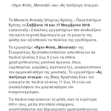
«Ηχοι-Φύση...Μουσική!» και «Ας παίξουμε σινεμά»
2017
2016
Το Μουσείο Φυσικής Ιστορίας Κρήτης – Πανεπιστήμιο
2015
Κρήτης το
Σάββατο 10 και 17 Νοεμβρίου
2018
2012
εγκαινιάζει 2 κύκλους εργαστηρίων που συνδυάζουν
την καλλιτεχνική δημιουργία με τη μαγεία της
2011
φύσης και αξιοποιούν τα ποικίλα της ερεθίσματα.
Το εργαστήρι
«Ηχοι-Φύση...Μουσική!»
της
Σταυρούλας Χριστοδουλοπούλου απευθύνεται σε
παιδιά ηλικίας 3 έως 5 ετών τα οποία
Ο
χρησιμοποιώντας μουσικά όργανα, όπως
ΔΗΜΟΣ
ταμπουρίνα, μαράκες, καστανιέτες, ανακαλύπτουν
τον αρμονικό κόσμο της μουσικής. Το εργαστήριο
«Ας
ΠΟΛΙΤΙΣΜΟΣ
παίξουμε σινεμά»
της Βίκης Χρηστάκη δίνει την
ευκαιρία σε παιδιά ηλικίας 11 έως 16 ετών να
ΑΝΘΕΚΤΙΚΗ
ανακαλύψουν τον μαγικό κόσμου του
ΠΟΛΗ
κινηματογράφου.
Τα παιδιά οικειώνονται τη φύση, σαν το ευρύτερο
σπίτι τους, μέσα στο οποίο υπάρχουν,
αναπτύσσονται και δημιουργούν χρησιμοποιώντας