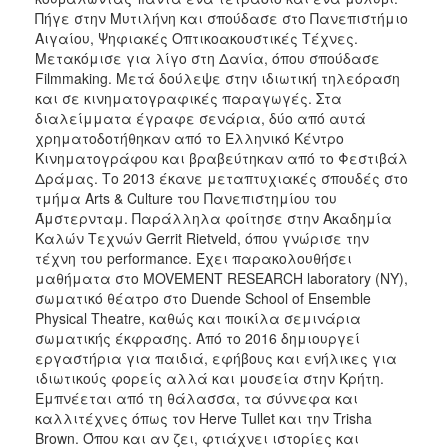
Πήγε στην Μυτιλήνη και σπούδασε στο Πανεπιστήμιο
Αιγαίου, Ψηφιακές Οπτικοακουστικές Τέχνες.
Μετακόμισε για λίγο στη Δανία, όπου σπούδασε
Filmmaking. Μετά δούλεψε στην ιδιωτική τηλεόραση
και σε κινηματογραφικές παραγωγές. Στα
διαλείμματα έγραφε σενάρια, δύο από αυτά
χρηματοδοτήθηκαν από το Ελληνικό Κέντρο
Κινηματογράφου και βραβεύτηκαν από το Φεστιβάλ
Δράμας. Το 2013 έκανε μεταπτυχιακές σπουδές στο
τμήμα Arts & Culture του Πανεπιστημίου του
Άμστερνταμ. Παράλληλα φοίτησε στην Ακαδημία
Καλών Τεχνών Gerrit Rietveld, όπου γνώρισε την
τέχνη του performance. Έχει παρακολουθήσει
μαθήματα στο MOVEMENT RESEARCH laboratory (NY),
σωματικό θέατρο στο Duende School of Ensemble
Physical Theatre, καθώς και ποικίλα σεμινάρια
σωματικής έκφρασης. Από το 2016 δημιουργεί
εργαστήρια για παιδιά, εφήβους και ενήλικες για
ιδιωτικούς φορείς αλλά και μουσεία στην Κρήτη.
Εμπνέεται από τη θάλασσα, τα σύννεφα και
καλλιτέχνες όπως τον Herve Tullet και την Trisha
Brown. Όπου και αν ζει, φτιάχνει ιστορίες και