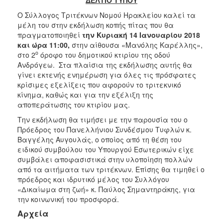
2017
Ο Σύλλογος Τριτέκνων Νομού Ηρακλείου καλεί τα
μέλη του στην εκδήλωση κοπής πίτας που θα
2016
πραγματοποιηθεί
την Κυριακή 14 Ιανουαρίου 2018
2015
και ώρα 11:00,
στην αίθουσα «Μανόλης Καρέλλης»,
ο
στο 2
όροφο του δημοτικού κτιρίου της οδού
2012
Ανδρόγεω. Στα πλαίσια της εκδήλωσης αυτής θα
2011
γίνει εκτενής ενημέρωση για όλες τις πρόσφατες
κρίσιμες εξελίξεις που αφορούν το τριτεκνικό
κίνημα, καθώς και για την εξέλιξη της
αποπεράτωσης του κτιρίου μας.
Την εκδήλωση θα τιμήσει με την παρουσία του ο
Ο
ΔΗΜΟΣ
Πρόεδρος του Πανελλήνιου Συνδέσμου Τυφλών κ.
Βαγγέλης Αυγουλάς, ο οποίος από τη θέση του
ειδικού συμβούλου του Υπουργού Εσωτερικών είχε
ΠΟΛΙΤΙΣΜΟΣ
συμβάλει αποφασιστικά στην υλοποίηση πολλών
από τα αιτήματα των τριτέκνων. Επίσης θα τιμηθεί ο
ΑΝΘΕΚΤΙΚΗ
πρόεδρος και ιδρυτικό μέλος του Συλλόγου
ΠΟΛΗ
«Δικαίωμα στη ζωή» κ. Παύλος Σημαντηράκης, για
την κοινωνική του προσφορά.
Αρχεία