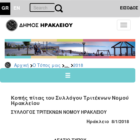
GR
EN
ΕΙΣΟΔΟΣ
Ο
Toggle
ΤΟΠΟΣ
navigati
ΜΑΣ
Ανακοινώσεις
Αρχείο
2026
...
Αρχική
Ο Τόπος μας
2018
2025
2024
2023
Κοπής πίτας του Συλλόγου Τριτέκνων Νομού
2022
Ηρακλείου
2021
ΣΥΛΛΟΓΟΣ ΤΡΙΤΕΚΝΩΝ ΝΟΜΟΥ ΗΡΑΚΛΕΙΟΥ
2020
Ηράκλειο 8/1/2018
2019
2018
ΔΕΛΤΙΟ ΤΥΠΟΥ