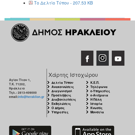
Το Δελτίο Τύπου - 207.53 KB
Χάρτης Ιστοχώρου
Αγίου Τίτου 1,
Δελτία Τύπου
Κ.Ε.Π.
Τ.Κ. 71202,
Ανακοινώσεις
Τηλέφωνα
Ηράκλειο
Διαγωνισμοί
e-Υπηρεσίες
Τηλ.: 2813-409000
Προσλήψεις
e-Αιτήματα
email:
info@heraklion.gr
Διαβουλεύσεις
Η Πόλη
Εκδηλώσεις
Ιστορία
Ο Δήμος
Κνωσός
Υπηρεσίες
Μουσεία