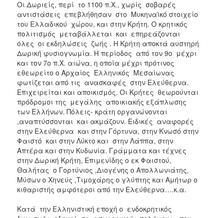
Οι Δωριείς, περί το 1100 π.Χ., χωρίς σοβαρές
αντιστάσεις επεβλήθησαν στο Μυκηναϊκό στοιχείο
του Ελλαδικού χώρου, και στην Κρήτη. Ο κρητικός
πολιτισμός μεταβάλλεται και επηρεάζονται
όλες οι εκδηλώσεις ζωής . Η Κρήτη αποκτά αυστηρή
Δωρική φυσιογνωμία. Η περίοδος από τον 9ο μέχρι
και τον 7ο π.Χ. αιώνα, η οποία μέχρι πρότινος
εθεωρείτο ο Αρχαίος Ελληνικός Μεσαίωνας
φωτίζεται από τις ανασκαφές στην Ελεύθερνα.
Επιχειρείται και αποικισμός. Οι Κρήτες θεωρούνται
πρόδρομοι της μεγάλης αποικιακής εξάπλωσης
των Ελλήνων. Πόλεις- κράτη οργανώνονται
,αναπτύσσονται και ακμάζουν. Ειδικές αναφορές
στην Ελεύθερνα και στην Γόρτυνα, στην Κνωσό στην
Φαιστό και στην Λύκτο και στην Λάππα, στην
Απτέρα και στην Κυδωνία. Γράμματα και τέχνες
στην Δωρική Κρήτη, Επιμενίδης ο εκ Φαιστού,
Θαλήτας ο Γορτύνιος ,Διογένης ο Απολλωνιάτης,
Μύσων ο Χηνεύς ,Τιμοχάρης ο γλύπτης και Αμήτωρ ο
κιθαριστής αμφότεροι από την Ελεύθερνα….κ.α.
Κατά την Ελληνιστική εποχή ο ενδοκρητικός