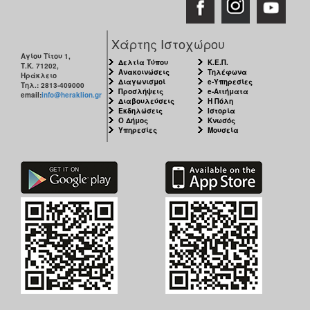
Χάρτης Ιστοχώρου
Αγίου Τίτου 1,
Δελτία Τύπου
Κ.Ε.Π.
Τ.Κ. 71202,
Ανακοινώσεις
Τηλέφωνα
Ηράκλειο
Διαγωνισμοί
e-Υπηρεσίες
Τηλ.: 2813-409000
Προσλήψεις
e-Αιτήματα
email:
info@heraklion.gr
Διαβουλεύσεις
Η Πόλη
Εκδηλώσεις
Ιστορία
Ο Δήμος
Κνωσός
Υπηρεσίες
Μουσεία