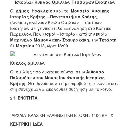
Ιστορία» Κύκλος Ομιλιών Τεσσάρων Ενοτήτων
2017
Ο
Δήμος Ηρακλείου
και το
Μουσείο Φυσικής
2016
Ιστορίας Κρήτης – Πανεπιστήμιο Κρήτης
,
συνδιοργανώνουν Κύκλο Ομιλιών Τεσσάρων
2015
Ενοτήτων με γενικό τίτλο «Ξενάγηση στο Κρητικό
2012
Παρελθόν, Πολιτισμοί – Ιστορία» από την κυρία
Μαρινέλα Μαμουλάκη- Σταυρακάκη
, την
Τετάρτη
2011
21 Μαρτίου
2018, ώρα
18:00
.
Κύκλος ομιλιών
Ο
Οι ομιλίες πραγματοποιούνται στην
Αίθουσα
ΔΗΜΟΣ
Πολυμέσων του Μουσείου Φυσικής Ιστορίας
Κρήτης
. Θα συνοδεύονται με προβολές εικόνων και
ΠΟΛΙΤΙΣΜΟΣ
στη συνέχεια θα ακολουθεί συζήτηση με το κοινό.
2Η ΕΝΟΤΗΤΑ
ΑΝΘΕΚΤΙΚΗ
ΠΟΛΗ
ΔΩΡΙΚ
-ΑΡΧΑΙΑ ΚΛΑΣΙΚΗ-ΕΛΛΗΝΙΣΤΙΚΗ ΕΠΟΧΗ : 1100-69Π.Χ
ΚΕΝΤΡΙΚΗ ΙΔΕΑ