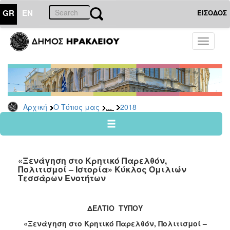
GR
EN
ΕΙΣΟΔΟΣ
Ο
Toggle
ΤΟΠΟΣ
navigati
ΜΑΣ
Ανακοινώσεις
Αρχείο
2026
...
Αρχική
Ο Τόπος μας
2018
2025
2024
2023
«Ξενάγηση στο Κρητικό Παρελθόν,
2022
Πολιτισμοί – Ιστορία» Κύκλος Ομιλιών
Τεσσάρων Ενοτήτων
2021
2020
ΔΕΛΤΙΟ ΤΥΠΟΥ
2019
«Ξενάγηση στο Κρητικό Παρελθόν, Πολιτισμοί –
2018