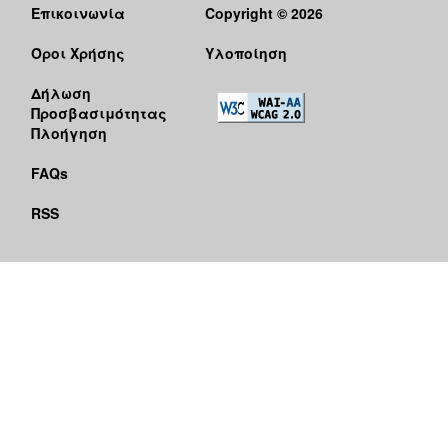
Επικοινωνία
Copyright © 2026
Όροι Χρήσης
Υλοποίηση
Δήλωση
Προσβασιμότητας
Πλοήγηση
FAQs
RSS