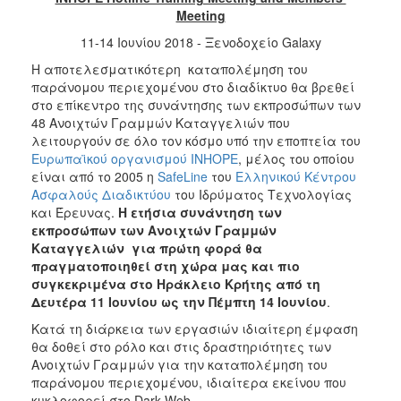
Meeting
2017
11-14 Ιουνίου 2018 - Ξενοδοχείο Galaxy
2016
Η αποτελεσματικότερη καταπολέμηση του
2015
παράνομου περιεχομένου στο διαδίκτυο θα βρεθεί
2012
στο επίκεντρο της συνάντησης των εκπροσώπων των
48 Ανοιχτών Γραμμών Καταγγελιών που
2011
λειτουργούν σε όλο τον κόσμο υπό την εποπτεία του
Ευρωπαϊκού οργανισμού INHOPE
, μέλος του οποίου
είναι από το 2005 η
SafeLine
του
Ελληνικού Κέντρου
Ασφαλούς Διαδικτύου
του Ιδρύματος Τεχνολογίας
και Έρευνας.
Η ετήσια συνάντηση των
Ο
εκπροσώπων των Ανοιχτών Γραμμών
ΔΗΜΟΣ
Καταγγελιών για πρώτη φορά θα
πραγματοποιηθεί στη χώρα μας και πιο
ΠΟΛΙΤΙΣΜΟΣ
συγκεκριμένα στο Ηράκλειο Κρήτης από τη
Δευτέρα 11 Ιουνίου ως την Πέμπτη 14 Ιουνίου
.
ΑΝΘΕΚΤΙΚΗ
ΠΟΛΗ
Κατά τη διάρκεια των εργασιών ιδιαίτερη έμφαση
θα δοθεί στο ρόλο και στις δραστηριότητες των
Ανοιχτών Γραμμών για την καταπολέμηση του
παράνομου περιεχομένου, ιδιαίτερα εκείνου που
κυκλοφορεί στο Dark Web.