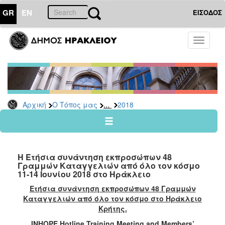
GR
EN
ΕΙΣΟΔΟΣ
Ο
Toggle
ΤΟΠΟΣ
navigati
ΜΑΣ
Ανακοινώσεις
Αρχείο
2026
...
Αρχική
Ο Τόπος μας
2018
2025
2024
2023
Η Ετήσια συνάντηση εκπροσώπων 48
2022
Γραμμών Καταγγελιών από όλο τον κόσμο
11-14 Ιουνίου 2018 στο Ηράκλειο
2021
Ετήσια συνάντηση εκπροσώπων 48 Γραμμών
2020
Καταγγελιών από όλο τον κόσμο στο Ηράκλειο
2019
Κρήτης.
2018
INHOPE Hotline Training Meeting and Members’