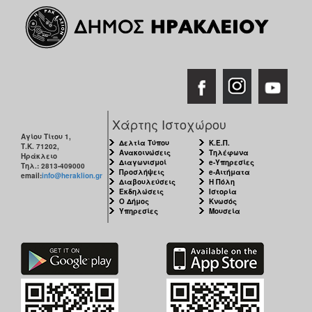
Χάρτης Ιστοχώρου
Αγίου Τίτου 1,
Δελτία Τύπου
Κ.Ε.Π.
Τ.Κ. 71202,
Ανακοινώσεις
Τηλέφωνα
Ηράκλειο
Διαγωνισμοί
e-Υπηρεσίες
Τηλ.: 2813-409000
Προσλήψεις
e-Αιτήματα
email:
info@heraklion.gr
Διαβουλεύσεις
Η Πόλη
Εκδηλώσεις
Ιστορία
Ο Δήμος
Κνωσός
Υπηρεσίες
Μουσεία