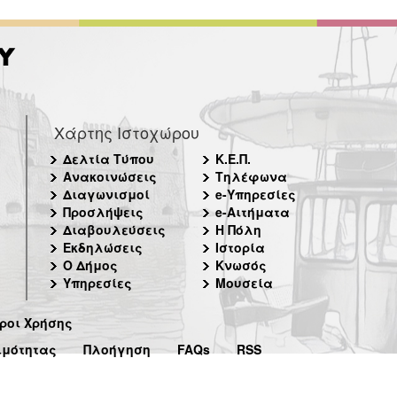
Χάρτης Ιστοχώρου
Δελτία Τύπου
Κ.Ε.Π.
Ανακοινώσεις
Τηλέφωνα
Διαγωνισμοί
e-Υπηρεσίες
Προσλήψεις
e-Αιτήματα
Διαβουλεύσεις
Η Πόλη
Εκδηλώσεις
Ιστορία
Ο Δήμος
Κνωσός
Υπηρεσίες
Μουσεία
ροι Χρήσης
ιμότητας
Πλοήγηση
FAQs
RSS