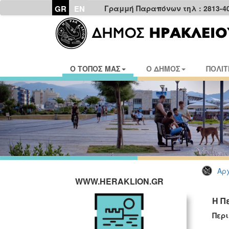
GR
EN
Γραμμή Παραπόνων τηλ : 2813-4
Ο ΤΟΠΟΣ ΜΑΣ
Ο ΔΗΜΟΣ
ΠΟΛΙΤ
Αρχ
WWW.HERAKLION.GR
Η Π
Περ