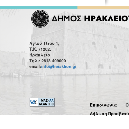
Αγίου Τίτου 1,
Τ.Κ. 71202,
Ηράκλειο
Τηλ.: 2813-409000
email:
info@heraklion.gr
Επικοινωνία
Ό
Δήλωση Προσβασ