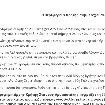
Η Περιφέρεια Κρήτης συμμετέχει στ
ριφέρεια Κρήτης συμμετέχει στο εθνικό πένθος για τα θύμα
 τις πολιτιστικές εκδηλώσεις, από σήμερα 24 Ιουλίου έως και τ
νδειξη πένθους κυματίζει μεσίστια η σημαία στο κεντρικό κτίρ
φερειακών Ενοτήτων.
ης, καλεί φορείς επιχειρήσεις και πολίτες να συμβάλλουν ώ
κείας, γάλα, χυμοί, νερό και βρεφικές πάνες.
γκέντρωση τροφίμων για τους πυρόπληκτους θα ξεκινήσει από α
κάτω κτίρια:
Ηράκλειο, στο κτίριο που βρίσκεται στην οδό Μάχης Κρήτης και 
υσα «Αντώνης Στρατάκης», στο Διοικητήριο, οδός Πολυτεχνείου 
ης, αύριο θα ανακοινωθούν και τα σημεία συγκέντρωσης στις Π
ριφερειάρχης Κρήτης Σταύρος Αρναουτάκης εκφράζει τη θλί
τα των καταστροφικών πυρκαγιών, συλλυπείται τις οικογέ
νωμοσύνη του στα στελέχη της Πυροσβεστικής, των Σωμάτω