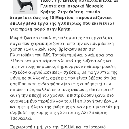
Γλυπτά στο Ιστορικό Μουσείο
2017
Κρήτης. Στην έκθεση, που θα
2016
διαρκέσει έως τις 10 Μαρτίου, παρουσιάζονται
επιλεγμένα έργα της γλύπτριας που εκτίθενται
2015
για πρώτη φορά στην Κρήτη.
2012
Μικρά ζώα και πουλιά, πολεμιστές και εργαλεία,
2011
έργα που χαρακτηρίζονται από την αντισυμβατική
χρήση των υλικών τους, βρίσκουν θέση στη
Γλυπτοθήκη του ΙΜΚ. Τοποθετημένα, ανάμεσα στα
λίθινα και μαρμάρινα γλυπτά της βυζαντινής και
της ενετικής περιόδου, δημιουργούν ενδιαφέρουσες
Ο
–σχεδόν αιφνιδιαστικές– σχέσεις με τα γλυπτά της
ΔΗΜΟΣ
μόνιμης συλλογής, σχέσεις που είναι βέβαιο ότι θα
ερεθίσουν το ενδιαφέρον (και τις αισθήσεις) των
ΠΟΛΙΤΙΣΜΟΣ
επισκεπτών, πολλοί από τους οποίους, ιδιαίτερα σ’
αυτή την εποχή του χρόνου, επιστρέφουν ξανά στο
ΑΝΘΕΚΤΙΚΗ
ανανεωμένο περιβάλλον του. Η επιλογή των έργων
ΠΟΛΗ
και η επιμέλεια της έκθεσης έγιναν με την πολύτιμη
συμβολή της κόρης της γλύπτριας, Αλεξάνδρας
Τσουκαλά.
Ξεχωριστή τιμή, για την Ε.Κ.Ι.Μ. και το Ιστορικό