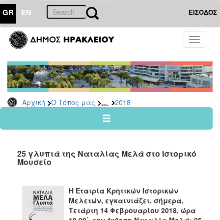
GR
EN
ΕΙΣΟΔΟΣ
Ο
Toggle
ΤΟΠΟΣ
navigati
ΜΑΣ
Ανακοινώσεις
Αρχείο
2026
...
Αρχική
Ο Τόπος μας
2018
2025
2024
2023
25 γλυπτά της Ναταλίας Μελά στο Ιστορικό
2022
Μουσείο
2021
2020
Η Εταιρία Κρητικών Ιστορικών
Μελετών, εγκαινιάζει, σήμερα,
2019
Τετάρτη 14 Φεβρουαρίου 2018, ώρα
2018
18.00΄, την έκθεση Ναταλία Μελά: 25