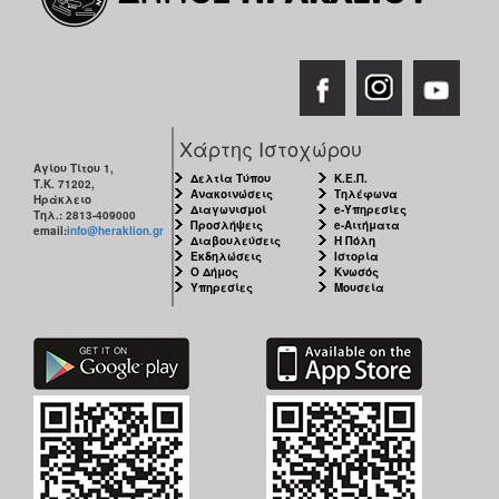
Χάρτης Ιστοχώρου
Αγίου Τίτου 1,
Δελτία Τύπου
Κ.Ε.Π.
Τ.Κ. 71202,
Ανακοινώσεις
Τηλέφωνα
Ηράκλειο
Διαγωνισμοί
e-Υπηρεσίες
Τηλ.: 2813-409000
Προσλήψεις
e-Αιτήματα
email:
info@heraklion.gr
Διαβουλεύσεις
Η Πόλη
Εκδηλώσεις
Ιστορία
Ο Δήμος
Κνωσός
Υπηρεσίες
Μουσεία