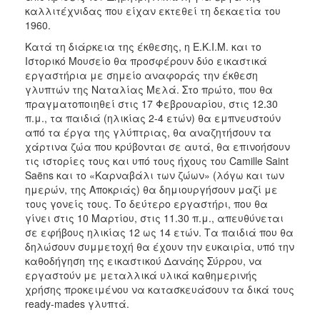
καλλιτέχνιδας που είχαν εκτεθεί τη δεκαετία του
1960.
Κατά τη διάρκεια της έκθεσης, η Ε.Κ.Ι.Μ. και το
Ιστορικό Μουσείο θα προσφέρουν δύο εικαστικά
εργαστήρια με σημείο αναφοράς την έκθεση
γλυπτών της Ναταλίας Μελά. Στο πρώτο, που θα
πραγματοποιηθεί στις 17 Φεβρουαρίου, στις 12.30
π.μ., τα παιδιά (ηλικίας 2-4 ετών) θα εμπνευστούν
από τα έργα της γλύπτριας, θα αναζητήσουν τα
χάρτινα ζώα που κρύβονται σε αυτά, θα επινοήσουν
τις ιστορίες τους και υπό τους ήχους του Camille Saint
Saëns και το «Καρναβάλι των ζώων» (λόγω και των
ημερών, της Αποκριάς) θα δημιουργήσουν μαζί με
τους γονείς τους. Το δεύτερο εργαστήρι, που θα
γίνει στις 10 Μαρτίου, στις 11.30 π.μ., απευθύνεται
σε εφήβους ηλικίας 12 ως 14 ετών. Τα παιδιά που θα
δηλώσουν συμμετοχή θα έχουν την ευκαιρία, υπό την
καθοδήγηση της εικαστικού Δανάης Σύρρου, να
εργαστούν με μεταλλικά υλικά καθημερινής
χρήσης προκειμένου να κατασκευάσουν τα δικά τους
ready-mades γλυπτά.