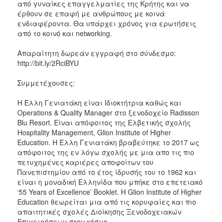
από γυναίκες επαγγελματίες της Κρήτης και να
έρθουν σε επαφή με ανθρώπους με κοινά
ενδιαφέροντα. Θα υπάρχει χρόνος για ερωτήσεις
από το κοινό και networking.
Απαραίτητη δωρεάν εγγραφή στο σύνδεσμο:
http://bit.ly/2RciBYU
Συμμετέχουσες:
Η Έλλη Γενιατάκη είναι Ιδιοκτήτρια καθώς και
Operations & Quality Manager στο ξενοδοχείο Radisson
Blu Resort. Είναι απόφοιτος της Ελβετικής σχολής
Hospitality Management, Glion Institute of Higher
Education. Η Έλλη Γενιατάκη βραβεύτηκε το 2017 ως
απόφοιτος της εν λόγω σχολής με μια απο τις πιο
πετυχημένες καριέρες αποφοίτων του
Πανεπιστημίου από το έτος ίδρυσής του το 1962 και
είναι η μοναδική Ελληνίδα που μπήκε στο επετειακό
‘55 Years of Excellence’ Booklet. Η Glion Institute of Higher
Education θεωρείται μια από τις κορυφαίες και πιο
απαιτητικές σχολές Διοίκησης Ξενοδοχειακών
Επιχειρήσεων στον κόσμο.