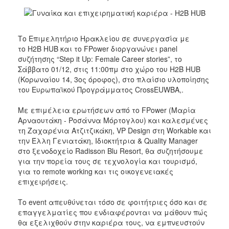
2017
2016
Το Επιμελητήριο Ηρακλείου σε συνεργασία με
2015
το H2B HUB και το FPower διοργανώνει panel
συζήτησης “Step it Up: Female Career stories”, το
2012
Σάββατο 01/12, στις 11:00πμ στο χώρο του H2B HUB
2011
(Κορωναίου 14, 3ος όροφος), στο πλαίσιο υλοποίησης
του Ευρωπαϊκού Προγράμματος CrossEUWBA,.
Με επιμέλεια ερωτήσεων από το FPower (Μαρία
Αρναουτάκη - Ροσάννα Μόρτογλου) και καλεσμένες
Ο
τη Ζαχαρένια Ατζιτζικάκη, VP Design στη Workable και
ΔΗΜΟΣ
την Έλλη Γενιατάκη, Ιδιοκτήτρια & Quality Manager
στο ξενοδοχείο Radisson Blu Resort, θα συζητήσουμε
ΠΟΛΙΤΙΣΜΟΣ
για την πορεία τους σε τεχνολογία και τουρισμό,
για το remote working και τις οικογενειακές
ΑΝΘΕΚΤΙΚΗ
επιχειρήσεις.
ΠΟΛΗ
Το event απευθύνεται τόσο σε φοιτήτριες όσο και σε
επαγγελματίες που ενδιαφέρονται να μάθουν πώς
θα εξελιχθούν στην καριέρα τους, να εμπνευστούν