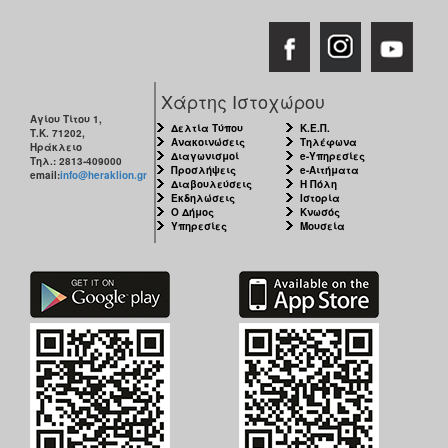
Χάρτης Ιστοχώρου
Αγίου Τίτου 1,
Δελτία Τύπου
Κ.Ε.Π.
Τ.Κ. 71202,
Ανακοινώσεις
Τηλέφωνα
Ηράκλειο
Διαγωνισμοί
e-Υπηρεσίες
Τηλ.: 2813-409000
Προσλήψεις
e-Αιτήματα
email:
info@heraklion.gr
Διαβουλεύσεις
Η Πόλη
Εκδηλώσεις
Ιστορία
Ο Δήμος
Κνωσός
Υπηρεσίες
Μουσεία