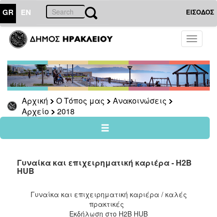
GR
EN
ΕΙΣΟΔΟΣ
Ο
Toggle
ΤΟΠΟΣ
navigati
ΜΑΣ
Ανακοινώσεις
Αρχείο
2026
Αρχική
Ο Τόπος μας
Ανακοινώσεις
Αρχείο
2018
2025
2024
2023
2022
Γυναίκα και επιχειρηματική καριέρα - H2B
HUB
2021
2020
Γυναίκα και επιχειρηματική καριέρα / καλές
2019
πρακτικές
Εκδήλωση στο H2B HUB
2018