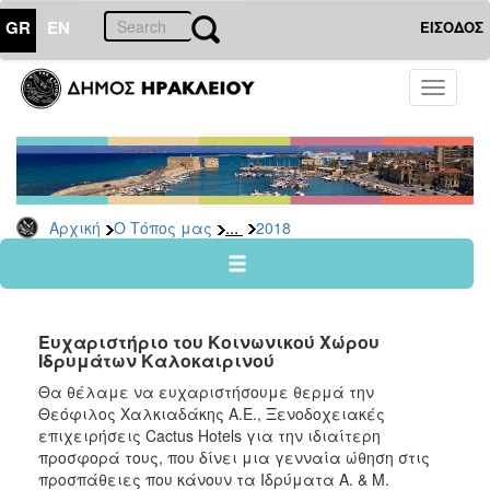
GR
EN
ΕΙΣΟΔΟΣ
Ο
Toggle
ΤΟΠΟΣ
navigati
ΜΑΣ
Ανακοινώσεις
Αρχείο
2026
...
Αρχική
Ο Τόπος μας
2018
2025
2024
2023
Ευχαριστήριο του Κοινωνικού Χώρου
2022
Ιδρυμάτων Καλοκαιρινού
2021
Θα θέλαμε να ευχαριστήσουμε θερμά την
Θεόφιλος Χαλκιαδάκης Α.Ε., Ξενοδοχειακές
2020
επιχειρήσεις Cactus Hotels για την ιδιαίτερη
2019
προσφορά τους, που δίνει μια γενναία ώθηση στις
προσπάθειες που κάνουν τα Ιδρύματα Α. & Μ.
2018