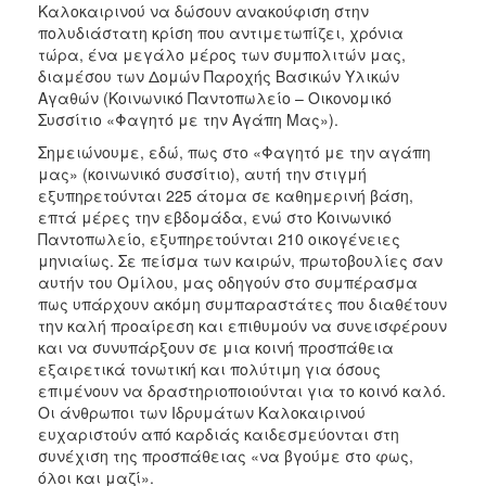
Καλοκαιρινού να δώσουν ανακούφιση στην
2017
πολυδιάστατη κρίση που αντιμετωπίζει, χρόνια
τώρα, ένα μεγάλο μέρος των συμπολιτών μας,
2016
διαμέσου των Δομών Παροχής Βασικών Υλικών
2015
Αγαθών (Κοινωνικό Παντοπωλείο – Οικονομικό
Συσσίτιο «Φαγητό με την Αγάπη Μας»).
2012
Σημειώνουμε, εδώ, πως στο «Φαγητό με την αγάπη
2011
μας» (κοινωνικό συσσίτιο), αυτή την στιγμή
εξυπηρετούνται 225 άτομα σε καθημερινή βάση,
επτά μέρες την εβδομάδα, ενώ στο Κοινωνικό
Παντοπωλείο, εξυπηρετούνται 210 οικογένειες
μηνιαίως. Σε πείσμα των καιρών, πρωτοβουλίες σαν
Ο
ΔΗΜΟΣ
αυτήν του Ομίλου, μας οδηγούν στο συμπέρασμα
πως υπάρχουν ακόμη συμπαραστάτες που διαθέτουν
την καλή προαίρεση και επιθυμούν να συνεισφέρουν
ΠΟΛΙΤΙΣΜΟΣ
και να συνυπάρξουν σε μια κοινή προσπάθεια
εξαιρετικά τονωτική και πολύτιμη για όσους
ΑΝΘΕΚΤΙΚΗ
επιμένουν να δραστηριοποιούνται για το κοινό καλό.
ΠΟΛΗ
Οι άνθρωποι των Ιδρυμάτων Καλοκαιρινού
ευχαριστούν από καρδιάς καιδεσμεύονται στη
συνέχιση της προσπάθειας «να βγούμε στο φως,
όλοι και μαζί».