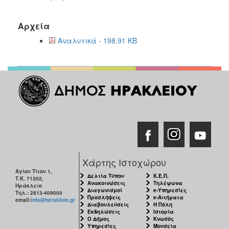
Αρχεία
Αναλυτικά - 198.91 KB
Χάρτης Ιστοχώρου
Αγίου Τίτου 1,
Δελτία Τύπου
Κ.Ε.Π.
Τ.Κ. 71202,
Ανακοινώσεις
Τηλέφωνα
Ηράκλειο
Διαγωνισμοί
e-Υπηρεσίες
Τηλ.: 2813-409000
Προσλήψεις
e-Αιτήματα
email:
info@heraklion.gr
Διαβουλεύσεις
Η Πόλη
Εκδηλώσεις
Ιστορία
Ο Δήμος
Κνωσός
Υπηρεσίες
Μουσεία