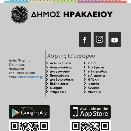
Χάρτης Ιστοχώρου
Αγίου Τίτου 1,
Δελτία Τύπου
Κ.Ε.Π.
Τ.Κ. 71202,
Ανακοινώσεις
Τηλέφωνα
Ηράκλειο
Διαγωνισμοί
e-Υπηρεσίες
Τηλ.: 2813-409000
Προσλήψεις
e-Αιτήματα
email:
info@heraklion.gr
Διαβουλεύσεις
Η Πόλη
Εκδηλώσεις
Ιστορία
Ο Δήμος
Κνωσός
Υπηρεσίες
Μουσεία