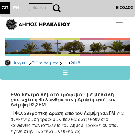
GR
EN
ΕΙΣΟΔΟΣ
Ο
Toggle
ΤΟΠΟΣ
navigati
ΜΑΣ
Ανακοινώσεις
Αρχείο
2026
...
Αρχική
Ο Τόπος μας
2018
2025
2024
2023
Ένα δέντρο γεμάτο τρόφιμα - με μεγάλη
2022
επιτυχία η Φιλανθρωπική Δράση από τον
Λάμψη 92,2FM
2021
Η Φιλανθρωπική Δράση από τον Λάμψη 92,2FM
για
2020
συγκέντρωση τροφίμων που θα διατεθούν στο
2019
κοινωνικό παντοπωλείο του Δήμου Ηρακλείου όπου
έγινε στην Πλατεία Ελευθερίας
2018