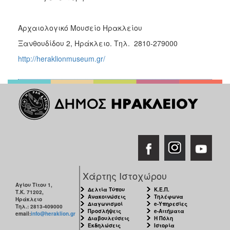
Αρχαιολογικό Μουσείο Ηρακλείου
Ξανθουδίδου 2, Ηράκλειο. Τηλ. 2810-279000
http://heraklionmuseum.gr/
Χάρτης Ιστοχώρου
Αγίου Τίτου 1,
Δελτία Τύπου
Κ.Ε.Π.
Τ.Κ. 71202,
Ανακοινώσεις
Τηλέφωνα
Ηράκλειο
Διαγωνισμοί
e-Υπηρεσίες
Τηλ.: 2813-409000
Προσλήψεις
e-Αιτήματα
email:
info@heraklion.gr
Διαβουλεύσεις
Η Πόλη
Εκδηλώσεις
Ιστορία