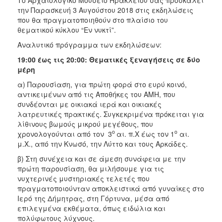
την Παρασκευή 3 Αυγούστου 2018 στις εκδηλώσεις
2017
που θα πραγματοποιηθούν στο πλαίσιο του
2016
θεματικού κύκλου “Εν νυκτί”.
2015
Αναλυτικό πρόγραμμα των εκδηλώσεων:
2012
19:00 έως τις 20:00: Θεματικές ξεναγήσεις σε δύο
μέρη
2011
α) Παρουσίαση, για πρώτη φορά στο ευρύ κοινό,
αντικειμένων από τις Αποθήκες του ΑΜΗ, που
συνδέονται με οικιακά ιερά και οικιακές
λατρευτικές πρακτικές. Συγκεκριμένα πρόκειται για
Ο
λίθινους βωμούς μικρού μεγέθους, που
ΔΗΜΟΣ
ο
ο
χρονολογούνται από τον 3
αι. π.Χ έως τον 1
αι.
μ.Χ., από την Κνωσό, την Λύττο και τους Αρκάδες.
ΠΟΛΙΤΙΣΜΟΣ
β) Στη συνέχεια και σε άμεση συνάφεια με την
πρώτη παρουσίαση, θα μιλήσουμε για τις
ΑΝΘΕΚΤΙΚΗ
νυχτερινές μυστηριακές τελετές που
ΠΟΛΗ
πραγματοποιούνταν αποκλειστικά από γυναίκες στο
Ιερό της Δήμητρας, στη Γόρτυνα, μέσα από
επιλεγμένα εκθέματα, όπως ειδώλια και
πολύφωτους λύχνους.