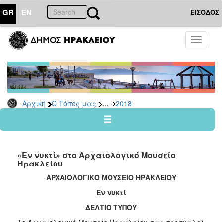
GR
EN
ΕΙΣΟΔΟΣ
Ο
Toggle
ΤΟΠΟΣ
navigati
ΜΑΣ
Ανακοινώσεις
Αρχείο
2026
...
Αρχική
Ο Τόπος μας
2018
2025
2024
2023
«Εν νυκτί» στο Αρχαιολογικό Μουσείο
2022
Ηρακλείου
2021
ΑΡΧΑΙΟΛΟΓΙΚΟ ΜΟΥΣΕΙΟ ΗΡΑΚΛΕΙΟΥ
2020
Εν νυκτί
2019
ΔΕΛΤΙΟ ΤΥΠΟΥ
2018
Το Αρχαιολογικό Μουσείο Ηρακλείου σας προσκαλεί