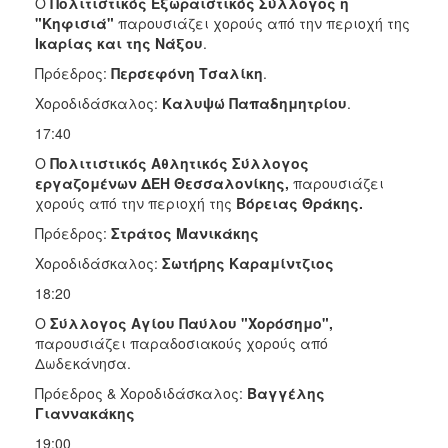
Ο
Πολιτιστικός Εξωραϊστικός Σύλλογος η
"Κηφισιά"
παρουσιάζει χορούς από την περιοχή της
Ικαρίας και της Νάξου
.
Πρόεδρος:
Περσεφόνη Τσαλίκη
.
Χοροδιδάσκαλος:
Καλυψώ Παπαδημητρίου
.
17:40
Ο
Πολιτιστικός Αθλητικός Σύλλογος
εργαζομένων ΔΕΗ Θεσσαλονίκης,
παρουσιάζει
χορούς από την περιοχή της
Βόρειας Θράκης.
Πρόεδρος:
Στράτος
Μανικάκης
Χοροδιδάσκαλος:
Σωτήρης Καραμίντζιος
18:20
Ο
Σύλλογος Αγίου Παύλου "Χορόσημο",
παρουσιάζει παραδοσιακούς χορούς από
Δωδεκάνησα.
Πρόεδρος & Χοροδιδάσκαλος:
Βαγγέλης
Γιαννακάκης
19:00