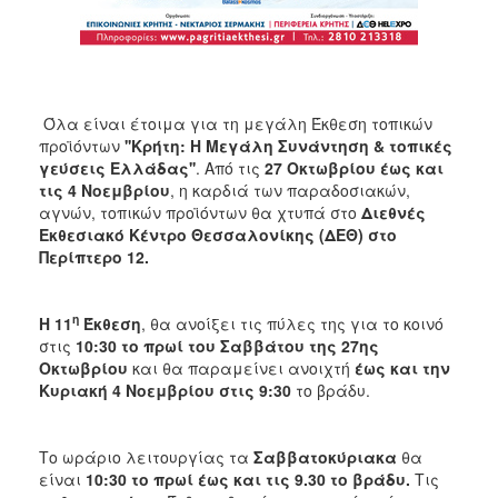
Όλα είναι έτοιμα για τη μεγάλη Έκθεση τοπικών
προϊόντων
''Κρήτη: Η Μεγάλη Συνάντηση & τοπικές
γεύσεις Ελλάδας''
. Από τις
27 Οκτωβρίου έως και
τις 4 Νοεμβρίου
, η καρδιά των παραδοσιακών,
αγνών, τοπικών προϊόντων θα χτυπά στο
Διεθνές
Εκθεσιακό Κέντρο Θεσσαλονίκης (ΔΕΘ) στο
Περίπτερο 12.
η
Η 11
Έκθεση
, θα ανοίξει τις πύλες της για το κοινό
στις
10:30 το πρωί του Σαββάτου της 27ης
Οκτωβρίου
και θα παραμείνει ανοιχτή
έως και την
Κυριακή 4 Νοεμβρίου στις 9:30
το βράδυ.
Τo ωράριο λειτουργίας τα
Σαββατοκύριακα
θα
είναι
10:30 το πρωί έως και τις 9.30
το βράδυ.
Τις