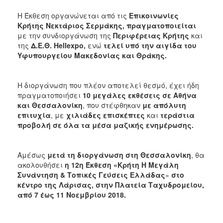
Η Έκθεση οργανώνεται από τις
Επικοινωνίες
Κρήτης Νεκτάριος Σερμάκης, πραγματοποιείται
με την συνδιοργάνωση της
Περιφέρειας Κρήτης
και
της
Δ.Ε.Θ. Hellexpo,
ενώ
τελεί υπό την αιγίδα του
Υφυπουργείου Μακεδονίας και Θράκης.
Η διοργάνωση που πλέον αποτελεί θεσμό, έχει ήδη
πραγματοποιήσει
10 μεγάλες εκθέσεις σε Αθήνα
και Θεσσαλονίκη
, που στέφθηκαν
με απόλυτη
επιτυχία
, με
χιλιάδες επισκέπτες
και
τεράστια
προβολή σε όλα τα μέσα μαζικής ενημέρωσης.
Αμέσως
μετά τη διοργάνωση στη Θεσσαλονίκη
, θα
ακολουθήσει
η 12η Έκθεση «Κρήτη Η
Μεγάλη
Συνάντηση & Τοπικές Γεύσεις Ελλάδας
»
στο
κέντρο της Λάρισας, στην Πλατεία Ταχυδρομείου,
από 7 έως 11 Νοεμβρίου 2018.