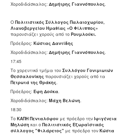
Χοροδιδάσκαλος:
Δημήτρης Γιαννόπουλος
.
Ο
Πολιτιστικός Σύλλογος Παλαιοχωρίου,
Λιανοβεργείου Ημαθίας
«Ο Φίλιππος»
παρουσιάζει χορούς από το
Ρουμλούκι.
Πρόεδρος:
Κώστας
Δαντίδης
Χοροδιδάσκαλος:
Δημήτρης Γιαννόπουλος
.
17:45
Το χορευτικό τμήμα του
Συλλόγου Γονιμιωτών
Θεσσαλονίκης
παρουσιάζει χορούς από τα
Πετρωτά της Θράκης
.
Πρόεδρος:
Εφη Δούκα
.
Χοροδιδάσκαλος:
Μάχη Βελώνη
.
18:30
Το
ΚΑΠΗ Πενταλόφου
με πρόεδρο την
Ιφιγένεια
Μηλώση
και ο
Πολιτιστικός Εξωραϊστικός
σύλλογος "Φιλάρετος"
με πρόεδρο τον
Κώστα