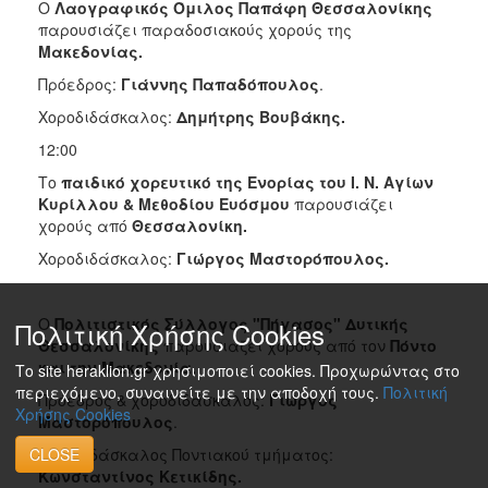
Ο
Λαογραφικός Όμιλος Παπάφη Θεσσαλονίκης
παρουσιάζει παραδοσιακούς χορούς της
Μακεδονίας.
Πρόεδρος:
Γιάννης Παπαδόπουλος
.
Χοροδιδάσκαλος:
Δημήτρης Βουβάκης.
12:00
Το
παιδικό χορευτικό της Ενορίας του Ι. Ν. Αγίων
Κυρίλλου & Μεθοδίου Ευόσμου
παρουσιάζει
χορούς από
Θεσσαλονίκη.
Χοροδιδάσκαλος:
Γιώργος Μαστορόπουλος.
Ο
Πολιτιστικός Σύλλογος "Πήγασος" Δυτικής
Πολιτική Χρήσης Cookies
Θεσσαλονίκης
παρουσιάζει χορούς από τον
Πόντο
και την Μακεδονία.
Το site heraklion.gr χρησιμοποιεί cookies. Προχωρώντας στο
περιεχόμενο, συναινείτε με την αποδοχή τους.
Πολιτική
Πρόεδρος & χοροδιδάσκαλος:
Γιώργος
Χρήσης Cookies
Μαστορόπουλος
.
Χοροδιδάσκαλος Ποντιακού τμήματος:
CLOSE
Κωνσταντίνος Κετικίδης.