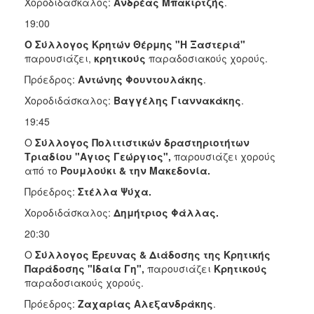
Χοροδιδάσκαλος:
Ανδρέας Μπακιρτζής
.
19:00
Ο Σύλλογος Κρητών Θέρμης "Η Ξαστεριά"
παρουσιάζει,
κρητικούς
παραδοσιακούς χορούς.
Πρόεδρος:
Αντώνης Φουντουλάκης
.
Χοροδιδάσκαλος:
Βαγγέλης Γιαννακάκης
.
19:45
Ο
Σύλλογος Πολιτιστικών δραστηριοτήτων
Τριαδίου "Αγιος Γεώργιος",
παρουσιάζει χορούς
από το
Ρουμλούκι & την Μακεδονία.
Πρόεδρος:
Στέλλα Ψύχα.
Χοροδιδάσκαλος:
Δημήτριος Φάλλας.
20:30
Ο
Σύλλογος Έρευνας & Διάδοσης της Κρητικής
Παράδοσης "Ιδαία Γη",
παρουσιάζει
Κρητικούς
παραδοσιακούς χορούς.
Πρόεδρος:
Ζαχαρίας Αλεξανδράκης
.