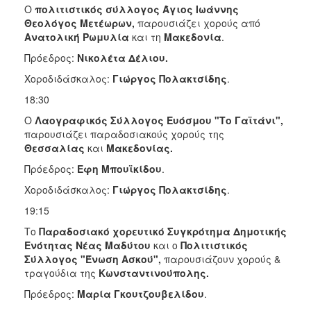
Ο
πολιτιστικός σύλλογος Άγιος Ιωάννης
Θεολόγος Μετέωρων,
παρουσιάζει χορούς από
Ανατολική Ρωμυλία
και τη
Μακεδονία
.
Πρόεδρος:
Νικολέτα Δέλιου.
Χοροδιδάσκαλος:
Γιώργος Πολακτσίδης
.
18:30
Ο
Λαογραφικός Σύλλογος Ευόσμου "Το Γαϊτάνι",
παρουσιάζει παραδοσιακούς χορούς της
Θεσσαλίας
και
Μακεδονίας.
Πρόεδρος:
Εφη Μπουϊκίδου
.
Χοροδιδάσκαλος:
Γιώργος Πολακτσίδης
.
19:15
Το
Παραδοσιακό χορευτικό Συγκρότημα Δημοτικής
Ενότητας Νέας Μαδύτου
και ο
Πολιτιστικός
Σύλλογος "Ένωση Ασκού",
παρουσιάζουν χορούς &
τραγούδια της
Κωνσταντινούπολης.
Πρόεδρος:
Μαρία Γκουτζουβελίδου
.