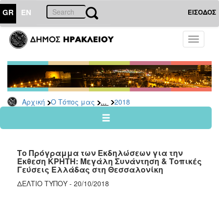
GR
EN
ΕΙΣΟΔΟΣ
Ο
Toggle
ΤΟΠΟΣ
navigati
ΜΑΣ
Ανακοινώσεις
Αρχείο
2026
...
Αρχική
Ο Τόπος μας
2018
2025
2024
2023
Το Πρόγραμμα των Εκδηλώσεων για την
2022
Έκθεση ΚΡΗΤΗ: Μεγάλη Συνάντηση & Τοπικές
Γεύσεις Ελλάδας στη Θεσσαλονίκη
2021
ΔΕΛΤΙΟ ΤΥΠΟΥ - 20/10/2018
2020
2019
2018