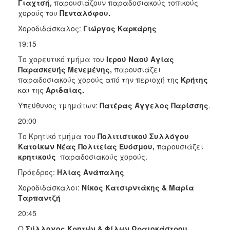
Γιαχτσή,
παρουσιάζουν παραδοσιακούς τοπικούς
χορούς του
Πενταλόφου.
Χοροδιδάσκαλος:
Γιώργος Καρκάρης
19:15
Το χορευτικό τμήμα του
Ιερού Ναού Αγίας
Παρασκευής Μενεμένης,
παρουσιάζει
παραδοσιακούς χορούς από την περιοχή της
Κρήτης
και της
Αριδαίας.
Υπεύθυνος τμημάτων:
Πατέρας Άγγελος Παρίσσης
.
20:00
Το Κρητικό τμήμα του
Πολιτιστικού Συλλόγου
Κατοίκων Νέας Πολιτείας Ευόσμου,
παρουσιάζει
κρητικούς
παραδοσιακούς χορούς.
Πρόεδρος:
Ηλίας Ανάπαλης
Χοροδιδάσκαλοι:
Νίκος Κατσιρντάκης & Μαρία
Ταρπαντζή
20:45
Ο
Σύλλογος Κρητών & Φίλων Ωραιοκάστρου