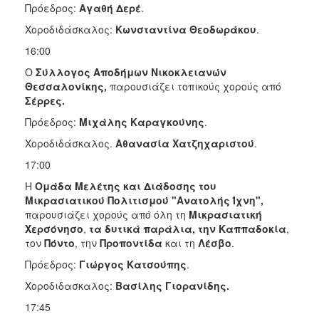
Πρόεδρος:
Αγαθή Δερέ
.
Χοροδιδάσκαλος:
Κωνσταντίνα Θεοδωράκου
.
16:00
Ο
Σύλλογος Αποδήμων Νικοκλειανών
Θεσσαλονίκης,
παρουσιάζει τοπικούς χορούς από
Σέρρες.
Πρόεδρος:
Μιχάλης Καραγκούνης
.
Χοροδιδάσκαλος.
Αθανασία Χατζηχαριστού
.
17:00
Η
Ομάδα Μελέτης και Διάδοσης του
Μικρασιατικού Πολιτισμού "Ανατολής Ίχνη",
παρουσιάζει χορούς από όλη τη
Μικρασιατική
Χερσόνησο
,
τα δυτικά παράλια, την
Καππαδοκία
,
τον
Πόντο
, την
Προποντίδα
και τη
Λέσβο
.
Πρόεδρος:
Γιώργος Κατσούπης
.
Χοροδιδασκαλος:
Βασίλης Γιορανίδης.
17:45