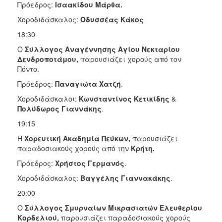
Πρόεδρος:
Ισαακίδου Μάρθα.
Χοροδιδάσκαλος:
Οδυσσέας Κάκος
18:30
Ο
Σύλλογος
Αναγέννησης Αγίου Νεκταρίου
Δενδροποτάμου,
παρουσιάζει χορούς από τον
Πόντο.
Πρόεδρος:
Παναγιώτα Χατζή
.
Χοροδιδάσκαλοι:
Κωνσταντίνος Κετικίδης
&
Πολύδωρος Γιαννάκης
.
19:15
Η
Χορευτική Ακαδημία Πεύκων,
παρουσιάζει
παραδοσιακούς χορούς
από την
Κρήτη.
Πρόεδρος:
Χρήστος Γερμανός
.
Χοροδιδάσκαλος:
Βαγγέλης Γιαννακάκης
.
20:00
Ο
Σύλλογος Σμυρναίων Μικρασιατών Ελευθερίου
Κορδελιού,
παρουσιάζει παραδοσιακούς χορούς