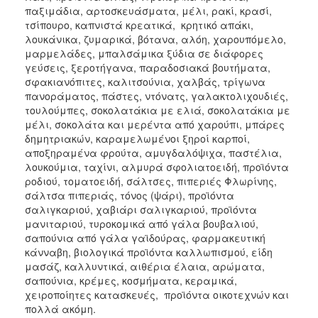
παξιμάδια, αρτοσκευάσματα, μέλι, ρακί, κρασί,
τσίπουρο, καπνιστά κρεατικά, κρητικό απάκι,
λουκάνικα, ζυμαρικά, βότανα, αλόη, χαρουπόμελο,
μαρμελάδες, μπαλσάμικα ξύδια σε διάφορες
γεύσεις, ξεροτήγανα, παραδοσιακά βουτήματα,
σφακιανόπιτες, καλιτσούνια, χαλβάς, τρίγωνα
πανοράματος, πάστες, ντόνατς, γαλακτολιχουδιές,
τουλούμπες, σοκολατάκια με ελιά, σοκολατάκια με
μέλι, σοκολάτα και μερέντα από χαρούπι, μπάρες
δημητριακών, καραμελωμένοι ξηροί καρποί,
αποξηραμένα φρούτα, αμυγδαλόψιχα, παστέλια,
λουκούμια, ταχίνι, αλμυρά σφολιατοειδή, προϊόντα
ροδιού, τοματοειδή, σάλτσες, πιπεριές Φλωρίνης,
σάλτσα πιπεριάς, τόνος (ψάρι), προϊόντα
σαλιγκαριού, χαβιάρι σαλιγκαριού, προϊόντα
μανιταριού, τυροκομικά από γάλα βουβαλιού,
σαπούνια από γάλα γαϊδούρας, φαρμακευτική
κάνναβη, βιολογικά προϊόντα καλλωπισμού, είδη
μασάζ, καλλυντικά, αιθέρια έλαια, αρώματα,
σαπούνια, κρέμες, κοσμήματα, κεραμικά,
χειροποίητες κατασκευές, προϊόντα οικοτεχνών και
πολλά ακόμη.