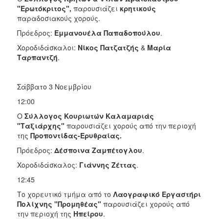
"Ερωτόκριτος",
παρουσιάζει
κρητικούς
παραδοσιακούς χορούς.
Πρόεδρος:
Εμμανουέλα Παπαδοπούλου
.
Χοροδιδάσκαλοι:
Νίκος Πατζατζής
&
Μαρία
Ταρπαντζή
.
Σάββατο 3 Νοεμβρίου
12:00
Ο
Σύλλογος Κουριωτών Καλαμαριάς
"Ταξιάρχης"
παρουσιάζει χορούς από την περιοχή
της
Προποντίδας-Ερυθραίας.
Πρόεδρος:
Δέσποινα Ζαμπέτογλου
.
Χοροδιδάσκαλος:
Γιάννης Ζέττας
.
12:45
Το χορευτικό τμήμα από το
Λαογραφικό Εργαστήρι
Πολίχνης "Προμηθέας"
παρουσιάζει χορούς από
την περιοχή της
Ηπείρου
.