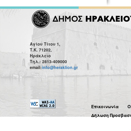
Αγίου Τίτου 1,
Τ.Κ. 71202,
Ηράκλειο
Τηλ.: 2813-409000
email:
info@heraklion.gr
Επικοινωνία
Ό
Δήλωση Προσβασ