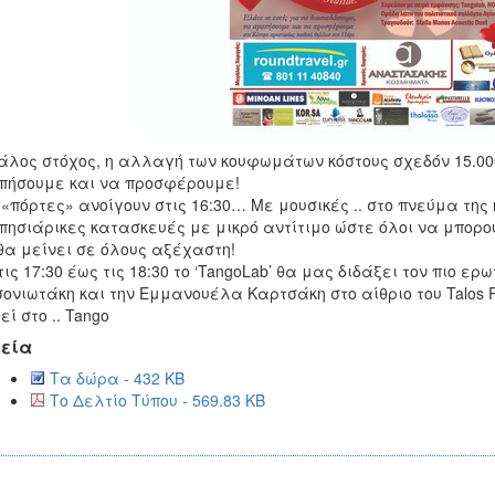
λος στόχος, η αλλαγή των κουφωμάτων κόστους σχεδόν 15.000
ήσουμε και να προσφέρουμε!
«πόρτες» ανοίγουν στις 16:30… Με μουσικές .. στο πνεύμα της
ησιάρικες κατασκευές με μικρό αντίτιμο ώστε όλοι να μπορού
θα μείνει σε όλους αξέχαστη!
τις 17:30 έως τις 18:30 το ‘TangoLab’ θα μας διδάξει τον πιο ε
ονιωτάκη και την Εμμανουέλα Καρτσάκη στο αίθριο του Talos P
εί στο .. Tango
εία
Τα δώρα - 432 KB
Το Δελτίο Τύπου - 569.83 KB