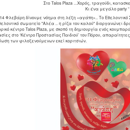
Στο Talos Plaza ...Χορός, τραγούδι, κατασ
Κι ένα μεγάλο party ”
 14 Φλεβάρη δίνουμε νόημα στη λέξη «αγάπη».. Το Εθελοντικό 
θελοντικό σωματείο "Αλέα .. η ρίζα του καλού" διοργανώνει δρ
ρικό κέντρο Talos Plaza, με σκοπό τη δημιουργία ενός κουμπα
σίες στο ‘Κέντρο Προστασίας Παιδιού’ του Πόρου, απαραίτητες 
ίωση των φιλοξενούμενων εκεί κοριτσιών.