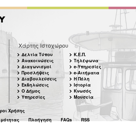
Χάρτης Ιστοχώρου
Δελτία Τύπου
Κ.Ε.Π.
Ανακοινώσεις
Τηλέφωνα
Διαγωνισμοί
e-Υπηρεσίες
Προσλήψεις
e-Αιτήματα
Διαβουλεύσεις
Η Πόλη
Εκδηλώσεις
Ιστορία
Ο Δήμος
Κνωσός
Υπηρεσίες
Μουσεία
ροι Χρήσης
ιμότητας
Πλοήγηση
FAQs
RSS