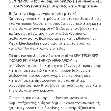
ΣΕΜΙΝΑΡΙΟ «Πώς να δημιουργήσετε εντυπωσιακές
Χριστουγεννιάτικες βιτρίνες καταστημάτων»
2017
Θέλετε να δημιουργήσετε μία μαγική
2016
Χριστουγεννιάτικη ατμόσφαιρα στο κατάστημά σας
2015
για να προσελκύσετε περισσότερους πελάτες κατά
την διάρκεια των εορτών? Θέλετε ν΄ αυξήσετε τις
2012
πωλήσεις, μέσω της γιορτινής διακόσμησης,
2011
μαθαίνοντας τις βασικές αρχές και μεθόδους του
Visual Merchandise? Εάν ναι, τότε αυτό είναι το
κατάλληλο σεμινάριο για εσάς.
Το σεμινάριο διοργανώνεται από το ΚΕΚ ΤΕΧΝΙΚΕΣ
ΣΧΟΛΕΣ ΕΠΙΜΕΛΗΤΗΡΙΟΥ ΗΡΑΚΛΕΙΟΥ και
Ο
ΔΗΜΟΣ
απευθύνεται σε ιδιοκτήτες υπεύθυνους διακόσμησης
καταστημάτων, αλλά και σε όσους θέλουν να
μάθουν να διακοσμούν, γιορτινές βιτρίνες και
ΠΟΛΙΤΙΣΜΟΣ
καταστήματα, δημιουργώντας μια ιδιαίτερη
ατμόσφαιρα, που θ’ αυξήσει τις πωλήσεις τους κατά
ΑΝΘΕΚΤΙΚΗ
την διάρκεια των εορτών.
ΠΟΛΗ
Ο σκοπός του σεμιναρίου είναι να μάθουν οι
συμμετέχοντες, πώς να δημιουργούν εντυπωσιακές
χριστουγεννιάτικες βιτρίνες, που ταιριάζουν στο