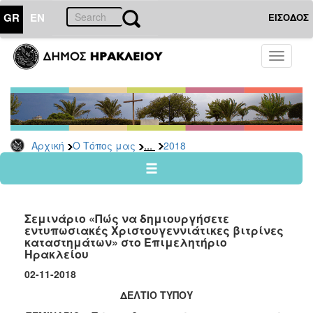
GR
EN
ΕΙΣΟΔΟΣ
Ο
Toggle
ΤΟΠΟΣ
navigati
ΜΑΣ
Ανακοινώσεις
Αρχείο
2026
...
Αρχική
Ο Τόπος μας
2018
2025
2024
2023
Σεμινάριο «Πώς να δημιουργήσετε
2022
εντυπωσιακές Χριστουγεννιάτικες βιτρίνες
καταστημάτων» στο Επιμελητήριο
2021
Ηρακλείου
2020
02-11-2018
2019
ΔΕΛΤΙΟ ΤΥΠΟΥ
2018