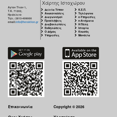
Χάρτης Ιστοχώρου
Αγίου Τίτου 1,
Δελτία Τύπου
Κ.Ε.Π.
Τ.Κ. 71202,
Ανακοινώσεις
Τηλέφωνα
Ηράκλειο
Διαγωνισμοί
e-Υπηρεσίες
Τηλ.: 2813-409000
Προσλήψεις
e-Αιτήματα
email:
info@heraklion.gr
Διαβουλεύσεις
Η Πόλη
Εκδηλώσεις
Ιστορία
Ο Δήμος
Κνωσός
Υπηρεσίες
Μουσεία
Επικοινωνία
Copyright © 2026
Όροι Χρήσης
Υλοποίηση