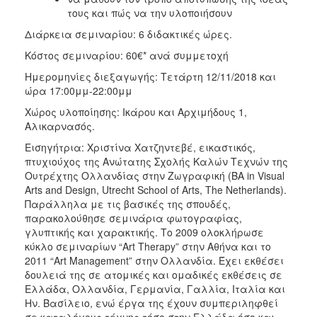
τους και πώς να την υλοποιήσουν
Διάρκεια σεμιναρίου: 6 διδακτικές ώρες.
Κόστος σεμιναρίου: 60€* ανά συμμετοχή
Ημερομηνίες διεξαγωγής: Τετάρτη 12/11/2018 και
ώρα 17:00μμ-22:00μμ
Χώρος υλοποίησης: Ικάρου και Αρχιμήδους 1,
Αλικαρνασός.
Εισηγήτρια: Χριστίνα Χατζηντεβέ, εικαστικός,
πτυχιούχος της Ανώτατης Σχολής Καλών Τεχνών της
Ουτρέχτης Ολλανδίας στην Ζωγραφική (ΒΑ in Visual
Arts and Design, Utrecht School of Arts, The Netherlands).
Παράλληλα με τις βασικές της σπουδές,
παρακολούθησε σεμινάρια φωτογραφίας,
γλυπτικής και χαρακτικής. Το 2009 ολοκλήρωσε
κύκλο σεμιναρίων “Art Therapy” στην Αθήνα και το
2011 “Art Management” στην Ολλανδία. Έχει εκθέσει
δουλειά της σε ατομικές και ομαδικές εκθέσεις σε
Ελλάδα, Ολλανδία, Γερμανία, Γαλλία, Ιταλία και
Ην. Βασίλειο, ενώ έργα της έχουν συμπεριληφθεί
σε καταλόγους τέχνης τόσο στην Ελλάδα όσο και