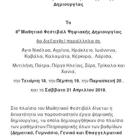
Δημιουργίας
2017
2016
Το
2015
ο
8
Μαθητικό Φεστιβάλ Ψηφιακής Δημιουργίας
2012
θα διεξαχθεί παράλληλα σε
2011
Άγιο Νικόλαο, Αγρίνιο, Ηράκλειο, Ιωάννινα,
Καβάλα, Καλαμάτα, Κέρκυρα, Λάρισα,
Μυτιλήνη, Πάτρα, Πύργο Ηλείας, Σύρο, Τρίκαλα και
Χανιά,
Ο
ΔΗΜΟΣ
την
Τετάρτη 18
, την
Πέμπτη 19
, την
Παρασκευή 20
,
και το
Σάββατο 21 Απριλίου 2018
.
ΠΟΛΙΤΙΣΜΟΣ
ΑΝΘΕΚΤΙΚΗ
Στο πλαίσιο του Μαθητικού Φεστιβάλ δίνεται η
ΠΟΛΗ
δυνατότητα να παρουσιαστούν έργα ψηφιακής
δημιουργίας, τα οποία δημιουργήθηκαν στο πλαίσιο
των μαθημάτων Πληροφορικής όλων των βαθμίδων
(Δημοτικό, Γυμνάσιο, Γενικό και Επαγγελματικό