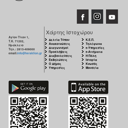
Χάρτης Ιστοχώρου
Αγίου Τίτου 1,
Δελτία Τύπου
Κ.Ε.Π.
Τ.Κ. 71202,
Ανακοινώσεις
Τηλέφωνα
Ηράκλειο
Διαγωνισμοί
e-Υπηρεσίες
Τηλ.: 2813-409000
Προσλήψεις
e-Αιτήματα
email:
info@heraklion.gr
Διαβουλεύσεις
Η Πόλη
Εκδηλώσεις
Ιστορία
Ο Δήμος
Κνωσός
Υπηρεσίες
Μουσεία