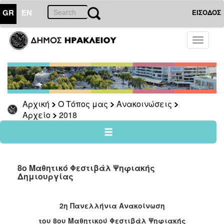
GR
EN
ΕΙΣΟΔΟΣ
Ο
Toggle
ΤΟΠΟΣ
navigati
ΜΑΣ
Ανακοινώσεις
Αρχείο
2026
Αρχική
Ο Τόπος μας
Ανακοινώσεις
Αρχείο
2018
2025
2024
2023
2022
8ο Μαθητικό Φεστιβάλ Ψηφιακής
Δημιουργίας
2021
2020
2η Πανελλήνια Ανακοίνωση
2019
του 8ου Μαθητικού Φεστιβάλ Ψηφιακής
2018