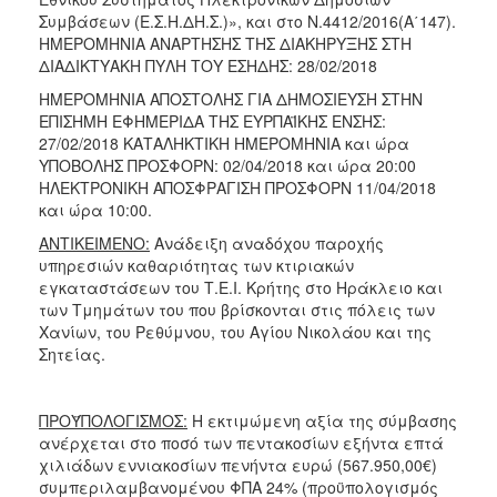
Συμβάσεων (Ε.Σ.Η.ΔΗ.Σ.)», και στο Ν.4412/2016(Α΄147).
ΗΜΕΡΟΜΗΝΙΑ ΑΝΑΡΤΗΣΗΣ ΤΗΣ ΔΙΑΚΗΡΥΞΗΣ ΣΤΗ
ΔΙΑΔΙΚΤΥΑΚΗ ΠΥΛΗ ΤΟΥ ΕΣΗΔΗΣ: 28/02/2018
ΗΜΕΡΟΜΗΝΙΑ ΑΠΟΣΤΟΛΗΣ ΓΙΑ ΔΗΜΟΣΙΕΥΣΗ ΣΤΗΝ
ΕΠΙΣΗΜΗ ΕΦΗΜΕΡΙΔΑ ΤΗΣ ΕΥΡΠΑΪΚΗΣ ΕΝΣΗΣ:
27/02/2018 ΚΑΤΑΛΗΚΤΙΚΗ ΗΜΕΡΟΜΗΝΙΑ και ώρα
ΥΠΟΒΟΛΗΣ ΠΡΟΣΦΟΡΝ: 02/04/2018 και ώρα 20:00
ΗΛΕΚΤΡΟΝΙΚΗ ΑΠΟΣΦΡΑΓΙΣΗ ΠΡΟΣΦΟΡΝ 11/04/2018
και ώρα 10:00.
ΑΝΤΙΚΕΙΜΕΝΟ:
Ανάδειξη αναδόχου παροχής
υπηρεσιών καθαριότητας των κτιριακών
εγκαταστάσεων του Τ.Ε.Ι. Κρήτης στο Ηράκλειο και
των Τμημάτων του που βρίσκονται στις πόλεις των
Χανίων, του Ρεθύμνου, του Αγίου Νικολάου και της
Σητείας.
ΠΡΟΫΠΟΛΟΓΙΣΜΟΣ:
Η εκτιμώμενη αξία της σύμβασης
ανέρχεται στο ποσό των πεντακοσίων εξήντα επτά
χιλιάδων εννιακοσίων πενήντα ευρώ (567.950,00€)
συμπεριλαμβανομένου ΦΠΑ 24% (προϋπολογισμός