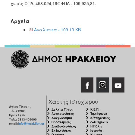
χωρίς ΦΠΑ: 458.024,19€ ΦΠΑ : 109.925,81.
Αρχεία
Αναλυτικά - 109.13 KB
Χάρτης Ιστοχώρου
Αγίου Τίτου 1,
Δελτία Τύπου
Κ.Ε.Π.
Τ.Κ. 71202,
Ανακοινώσεις
Τηλέφωνα
Ηράκλειο
Διαγωνισμοί
e-Υπηρεσίες
Τηλ.: 2813-409000
Προσλήψεις
e-Αιτήματα
email:
info@heraklion.gr
Διαβουλεύσεις
Η Πόλη
Εκδηλώσεις
Ιστορία
Ο Δήμος
Κνωσός