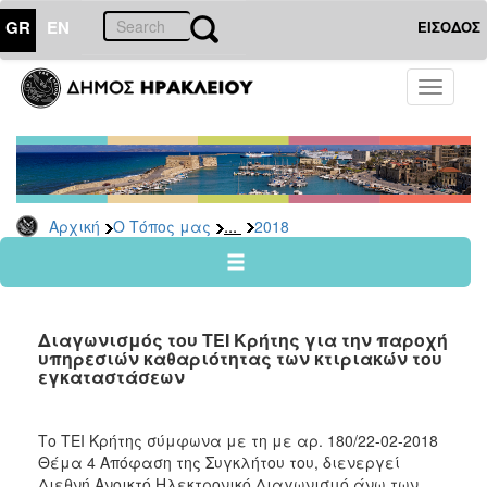
GR
EN
ΕΙΣΟΔΟΣ
Ο
Toggle
ΤΟΠΟΣ
navigati
ΜΑΣ
Ανακοινώσεις
Αρχείο
2026
...
Αρχική
Ο Τόπος μας
2018
2025
2024
2023
Διαγωνισμός του ΤΕΙ Κρήτης για την παροχή
2022
υπηρεσιών καθαριότητας των κτιριακών του
εγκαταστάσεων
2021
2020
Το ΤΕΙ Κρήτης σύμφωνα με τη με αρ. 180/22-02-2018
2019
Θέμα 4 Απόφαση της Συγκλήτου του, διενεργεί
2018
Διεθνή Ανοικτό Ηλεκτρονικό Διαγωνισμό άνω των