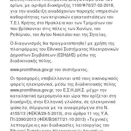
ορίων, με αριθμό διακήρυξης 1100/Φ70/27-02-2018,
2017
για την ανάδειξη αναδόχου/ων παροχής υπηρεσιών
2016
καθαριότητας των κτιριακών εγκαταστάσεων του
Τ.Ε.Ι. Κρήτης στο Ηράκλειο και των Τμημάτων του
2015
που βρίσκονται στις πόλεις των Χανίων, του
2012
Ρεθύμνου, του Αγίου Νικολάου και της Σητείας.
2011
Ο διαγωνισμός θα πραγματοποιηθεί με χρήση της
πλατφόρμας του Εθνικού Συστήματος Ηλεκτρονικών
Δημοσίων Συμβάσεων (ΕΣΗΔΗΣ) μέσω της
διαδικτυακής πύλης.
www.promitheus.gov.gr του συστήματος.
Ο
ΔΗΜΟΣ
Οι προσφορές υποβάλλονται από τους οικονομικούς
φορείς ηλεκτρονικά, μέσω της διαδικτυακής πύλης
ΠΟΛΙΤΙΣΜΟΣ
www.promitheus.gov.gr, του Ε.Σ.Η.ΔΗ.Σ. μέχρι την
καταληκτική ημερομηνία και ώρα που ορίζεται στη
διακήρυξη, στην Ελληνική γλώσσα, σε ηλεκτρονικό
ΑΝΘΕΚΤΙΚΗ
ΠΟΛΗ
φάκελο, σύμφωνα με τα αναφερόμενα στο Ν.
4155/13 (ΦΕΚ/Α/29-5-2013), στο άρθρο 11 της Υ.Α.
Π1/2390/2013 (ΦΕΚ/Β/2677/21-10-2013) «Τεχνικές
λεπτομέρειες και διαδικασίες λειτουργίας του
Εθνικού Συστήματος Ηλεκτρονικών Δημοσίων