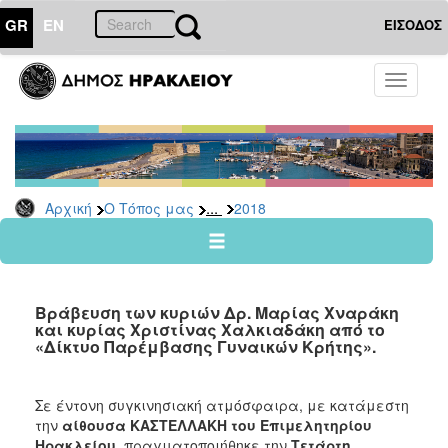
GR
EN
ΕΙΣΟΔΟΣ
Ο
Toggle
ΤΟΠΟΣ
navigati
ΜΑΣ
Ανακοινώσεις
Αρχείο
2026
...
Αρχική
Ο Τόπος μας
2018
2025
2024
2023
Βράβευση των κυριών Δρ. Μαρίας Χναράκη
2022
και κυρίας Χριστίνας Χαλκιαδάκη από το
«Δίκτυο Παρέμβασης Γυναικών Κρήτης».
2021
2020
Σε έντονη συγκινησιακή ατμόσφαιρα, με κατάμεστη
2019
την
αίθουσα ΚΑΣΤΕΛΛΑΚΗ του Επιμελητηρίου
2018
Ηρακλείου
, πραγματοποιήθηκε την
Τετάρτη