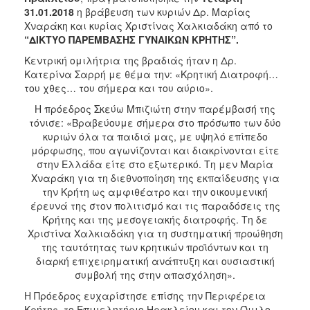
31.01.2018
η βράβευση των κυριών Δρ. Μαρίας
2017
Χναράκη και κυρίας Χριστίνας Χαλκιαδάκη από το
2016
“ΔΙΚΤΥΟ ΠΑΡΕΜΒΑΣΗΣ ΓΥΝΑΙΚΩΝ ΚΡΗΤΗΣ”.
2015
Κεντρική ομιλήτρια της βραδιάς ήταν η Δρ.
Κατερίνα Σαρρή με θέμα την: «Κρητική Διατροφή…
2012
του χθες… του σήμερα και του αύριο».
2011
Η πρόεδρος Σκεύω Μπιζιώτη στην παρέμβασή της
τόνισε: «Βραβεύουμε σήμερα στο πρόσωπο των δύο
κυριών όλα τα παιδιά μας, με υψηλό επίπεδο
μόρφωσης, που αγωνίζονται και διακρίνονται είτε
στην Ελλάδα είτε στο εξωτερικό. Τη μεν Μαρία
Ο
Χναράκη για τη διεθνοποίηση της εκπαίδευσης για
ΔΗΜΟΣ
την Κρήτη ως αμφιθέατρο και την οικουμενική
έρευνά της στον πολιτισμό και τις παραδόσεις της
ΠΟΛΙΤΙΣΜΟΣ
Κρήτης και της μεσογειακής διατροφής. Τη δε
Χριστίνα Χαλκιαδάκη για τη συστηματική προώθηση
ΑΝΘΕΚΤΙΚΗ
της ταυτότητας των κρητικών προϊόντων και τη
ΠΟΛΗ
διαρκή επιχειρηματική ανάπτυξη και ουσιαστική
συμβολή της στην απασχόληση».
Η Πρόεδρος ευχαρίστησε επίσης την Περιφέρεια
Κρήτης, το Επιμελητήριο Ηρακλείου και τον Όμιλο