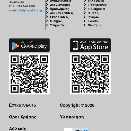
Ανακοινώσεις
Τηλέφωνα
Ηράκλειο
Διαγωνισμοί
e-Υπηρεσίες
Τηλ.: 2813-409000
Προσλήψεις
e-Αιτήματα
email:
info@heraklion.gr
Διαβουλεύσεις
Η Πόλη
Εκδηλώσεις
Ιστορία
Ο Δήμος
Κνωσός
Υπηρεσίες
Μουσεία
Επικοινωνία
Copyright © 2026
Όροι Χρήσης
Υλοποίηση
Δήλωση