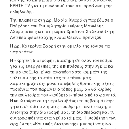
ΚΡΗΤΗ TV για τη συνδρομή τους στη οργάνωση της
εκδήλωσης.
Την πλακέτα στη Δρ. Μαρία Χναράκη παρέδωσε ο
Πρόεδρος του Επιμελητηρίου κύριος Μανώλης
Αλιφιεράκης και στη κυρία Χριστίνα Χαλκιαδάκη η
Αντιπεριφερειάρχης κυρία Θεανώ Βρέντζου.
Η Δρ. Κατερίνα Σαρρή στην ομιλία της τόνισε τα
παρακάτω:
Η «Κρητική διατροφή», διάσημη σε όλον τον κόσμο
για τις ευεργετικές της επιπτώσεις στην υγεία και
τη μακροζωία, είναι αναπόσπαστο κομμάτι της
πολιτισμικής ταυτότητας του τόπου μας.
Χαρακτηρίζει όχι μόνο τα υψηλής θρεπτικής αξίας
προϊόντα που παράγει ο τόπος μας, αλλά κυρίως
την κουλτούρα που «κρύβεται» πίσω από το φαγητό.
Η κουλτούρα αυτή περιλαμβάνει το σεβασμό στην
γη και σε όσα αυτή μας προσφέρει ανά εποχή, τη
λιτότητα στην διατροφή μας, τη διασκέδαση και τν
συντροφικότητα στα γεύματά μας. Η υιοθέτηση των
αρχών της «Κρητικής Διατροφής» μπορεί να είναι