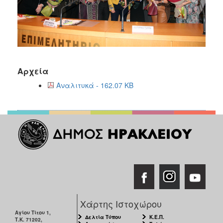
Αρχεία
Αναλιτυκά - 162.07 KB
Χάρτης Ιστοχώρου
Αγίου Τίτου 1,
Δελτία Τύπου
Κ.Ε.Π.
Τ.Κ. 71202,