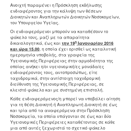
Ανοιχτή παραμένει η Πρόσκληση εκδήλωσης
2017
ενδιαφέροντος για την κάλυψη των θέσεων
2016
Διοικητών και Αναπληρωτών Διοικητών Νοσοκομείων,
του Υπουργείου Υγείας.
2015
Οι ενδιαφερόμενοι μπορούν να καταθέσουν το
2012
φάκελο τους, μαζί με τα απαραίτητα
η
2011
δικαιολογητικά, έως και
την 19
Ιανουαρίου 2016
και ώρα 15.00
, η οποία έχει ορισθεί ως καταλυτική
ημερομηνία υποβολής, στα γραφεία της
Υγειονομικής Περιφέρειας στην αρμοδιότητα της
οποίας ανήκει η/οι υγειονομική/ες μονάδα/ες
Ο
ενδιαφέροντος τους, αυτοπροσώπως, είτε
ΔΗΜΟΣ
ταχυδρομικά, στην αντίστοιχη ταχυδρομική
διεύθυνση της Υγειονομικής Περιφέρειας, σε
ΠΟΛΙΤΙΣΜΟΣ
κλειστό φάκελο και με συστημένη επιστολή.
Κάθε ενδιαφερόμενος/η μπορεί να υποβάλει αίτηση
ΑΝΘΕΚΤΙΚΗ
για τη θέση Διοικητή ή Αναπληρωτή Διοικητή σε έως
ΠΟΛΗ
και τρία από τα αναφερόμενα στην Πρόσκληση
Νοσοκομεία, τα οποία υπάγονται σε έως και δύο
Υγειονομικές Περιφέρειες καταθέτοντας σε κάθε
μια από αυτές ξεχωριστά το σχετικό φάκελο