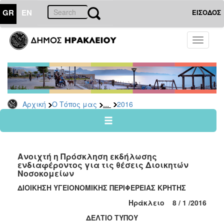
GR
EN
ΕΙΣΟΔΟΣ
Ο
Toggle
ΤΟΠΟΣ
navigati
ΜΑΣ
Ανακοινώσεις
Αρχείο
2026
...
Αρχική
Ο Τόπος μας
2016
2025
2024
2023
Ανοιχτή η Πρόσκληση εκδήλωσης
2022
ενδιαφέροντος για τις θέσεις Διοικητών
Νοσοκομείων
2021
ΔΙΟΙΚΗΣΗ ΥΓΕΙΟΝΟΜΙΚΗΣ ΠΕΡΙΦΕΡΕΙΑΣ ΚΡΗΤΗΣ
2020
Ηράκλειο 8
/
1 /2016
2019
ΔΕΛΤΙΟ ΤΥΠΟΥ
2018