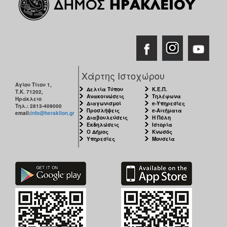
Χάρτης Ιστοχώρου
Αγίου Τίτου 1,
Δελτία Τύπου
Κ.Ε.Π.
Τ.Κ. 71202,
Ανακοινώσεις
Τηλέφωνα
Ηράκλειο
Διαγωνισμοί
e-Υπηρεσίες
Τηλ.: 2813-409000
Προσλήψεις
e-Αιτήματα
email:
info@heraklion.gr
Διαβουλεύσεις
Η Πόλη
Εκδηλώσεις
Ιστορία
Ο Δήμος
Κνωσός
Υπηρεσίες
Μουσεία