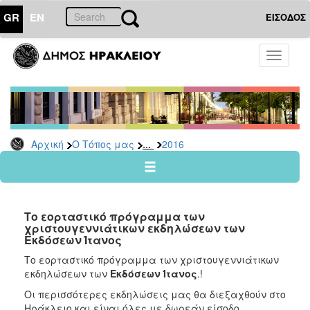
GR
EN
ΕΙΣΟΔΟΣ
Ο
Toggle
ΤΟΠΟΣ
navigati
ΜΑΣ
Ανακοινώσεις
Αρχείο
2026
...
Αρχική
Ο Τόπος μας
2016
2025
2024
2023
Το εορταστικό πρόγραμμα των
2022
χριστουγεννιάτικων εκδηλώσεων των
Εκδόσεων Ίτανος
2021
Το εορταστικό πρόγραμμα των χριστουγεννιάτικων
2020
εκδηλώσεων των
Εκδόσεων Ίτανος
.!
2019
Οι περισσότερες εκδηλώσεις μας θα διεξαχθούν στο
2018
Ηράκλειο και είναι όλες με δωρεάν είσοδο.