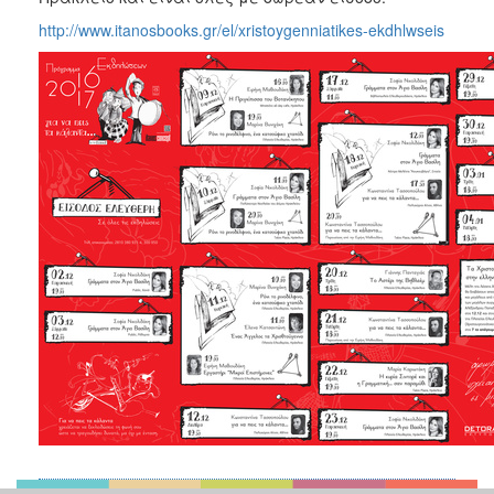
2017
http://www.itanosbooks.gr/el/xristoygenniatikes-ekdhlwseis
2016
2015
2012
2011
Ο
ΔΗΜΟΣ
ΠΟΛΙΤΙΣΜΟΣ
ΑΝΘΕΚΤΙΚΗ
ΠΟΛΗ