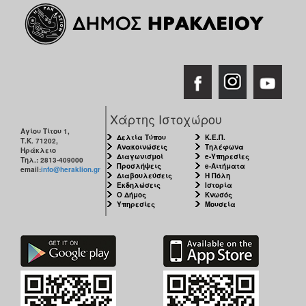
Χάρτης Ιστοχώρου
Αγίου Τίτου 1,
Δελτία Τύπου
Κ.Ε.Π.
Τ.Κ. 71202,
Ανακοινώσεις
Τηλέφωνα
Ηράκλειο
Διαγωνισμοί
e-Υπηρεσίες
Τηλ.: 2813-409000
Προσλήψεις
e-Αιτήματα
email:
info@heraklion.gr
Διαβουλεύσεις
Η Πόλη
Εκδηλώσεις
Ιστορία
Ο Δήμος
Κνωσός
Υπηρεσίες
Μουσεία