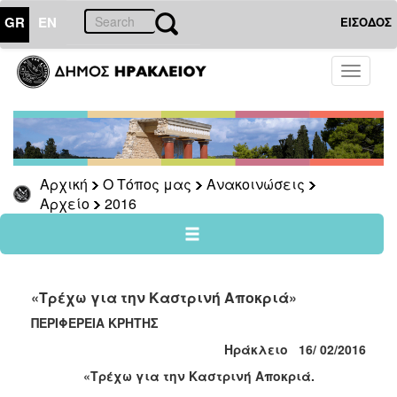
GR
EN
ΕΙΣΟΔΟΣ
Ο
Toggle
ΤΟΠΟΣ
navigati
ΜΑΣ
Ανακοινώσεις
Αρχείο
2026
Αρχική
Ο Τόπος μας
Ανακοινώσεις
Αρχείο
2016
2025
2024
2023
2022
«Τρέχω για την Καστρινή Αποκριά»
2021
ΠΕΡΙΦΕΡΕΙΑ ΚΡΗΤΗΣ
2020
Ηράκλειο 16/ 02/2016
2019
«Τρέχω για την Καστρινή Αποκριά.
2018