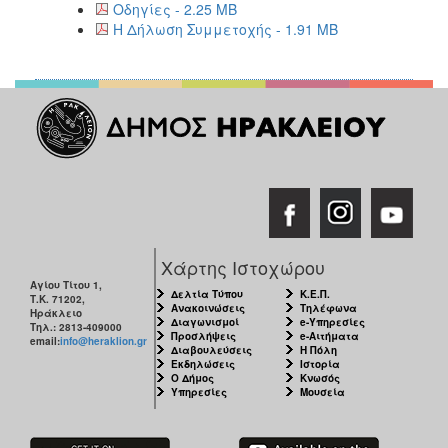
Οδηγίες - 2.25 MB
Η Δήλωση Συμμετοχής - 1.91 MB
Χάρτης Ιστοχώρου
Αγίου Τίτου 1,
Δελτία Τύπου
Κ.Ε.Π.
Τ.Κ. 71202,
Ανακοινώσεις
Τηλέφωνα
Ηράκλειο
Διαγωνισμοί
e-Υπηρεσίες
Τηλ.: 2813-409000
Προσλήψεις
e-Αιτήματα
email:
info@heraklion.gr
Διαβουλεύσεις
Η Πόλη
Εκδηλώσεις
Ιστορία
Ο Δήμος
Κνωσός
Υπηρεσίες
Μουσεία