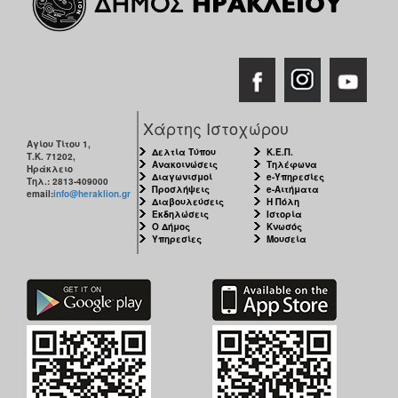
Χάρτης Ιστοχώρου
Αγίου Τίτου 1,
Δελτία Τύπου
Κ.Ε.Π.
Τ.Κ. 71202,
Ανακοινώσεις
Τηλέφωνα
Ηράκλειο
Διαγωνισμοί
e-Υπηρεσίες
Τηλ.: 2813-409000
Προσλήψεις
e-Αιτήματα
email:
info@heraklion.gr
Διαβουλεύσεις
Η Πόλη
Εκδηλώσεις
Ιστορία
Ο Δήμος
Κνωσός
Υπηρεσίες
Μουσεία