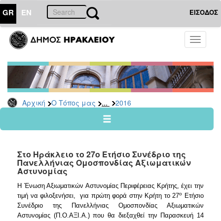
GR
EN
ΕΙΣΟΔΟΣ
Ο
Toggle
ΤΟΠΟΣ
navigati
ΜΑΣ
Ανακοινώσεις
Αρχείο
2026
...
Αρχική
Ο Τόπος μας
2016
2025
2024
2023
Στο Ηράκλειο το 27ο Ετήσιο Συνέδριο της
2022
Πανελλήνιας Ομοσπονδίας Αξιωματικών
Αστυνομίας
2021
Η Ένωση Αξιωματικών Αστυνομίας Περιφέρειας Κρήτης, έχει την
2020
ο
τιμή να φιλοξενήσει, για πρώτη φορά στην Κρήτη το 27
Ετήσιο
2019
Συνέδριο της Πανελλήνιας Ομοσπονδίας Αξιωματικών
Αστυνομίας (Π.Ο.ΑΞΙ.Α.) που θα διεξαχθεί την Παρασκευή 14
2018