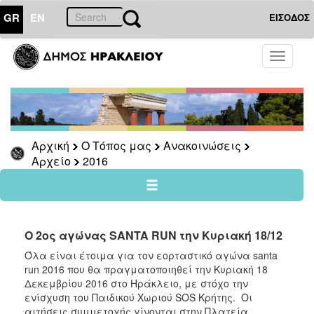
GR
EN
ΕΙΣΟΔΟΣ
Ο
Toggle
ΤΟΠΟΣ
navigati
ΜΑΣ
Ανακοινώσεις
Αρχείο
2026
Αρχική
Ο Τόπος μας
Ανακοινώσεις
Αρχείο
2016
2025
2024
2023
2022
Ο 2ος αγώνας SANTA RUN την Κυριακή 18/12
2021
Όλα είναι έτοιμα για τον εορταστικό αγώνα santa
run 2016 που θα πραγματοποιηθεί την Κυριακή 18
2020
Δεκεμβρίου 2016 στο Ηράκλειο, με στόχο την
2019
ενίσχυση του Παιδικού Χωριού SOS Κρήτης. Οι
αιτήσεις συμμετοχής γίνονται στην Πλατεία
2018