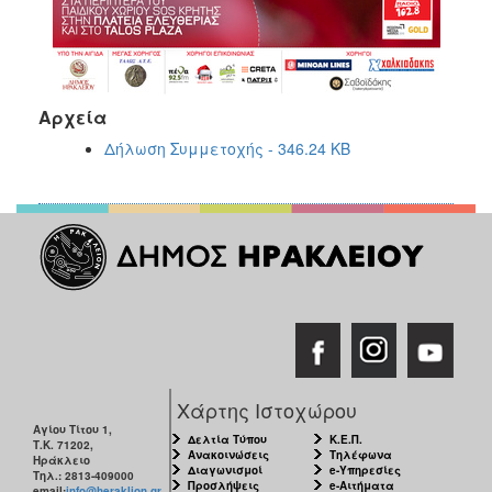
Αρχεία
Δήλωση Συμμετοχής - 346.24 KB
Χάρτης Ιστοχώρου
Αγίου Τίτου 1,
Δελτία Τύπου
Κ.Ε.Π.
Τ.Κ. 71202,
Ανακοινώσεις
Τηλέφωνα
Ηράκλειο
Διαγωνισμοί
e-Υπηρεσίες
Τηλ.: 2813-409000
Προσλήψεις
e-Αιτήματα
email:
info@heraklion.gr