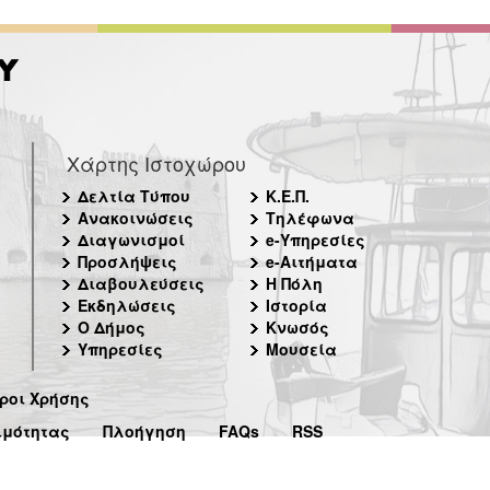
Χάρτης Ιστοχώρου
Δελτία Τύπου
Κ.Ε.Π.
Ανακοινώσεις
Τηλέφωνα
Διαγωνισμοί
e-Υπηρεσίες
Προσλήψεις
e-Αιτήματα
Διαβουλεύσεις
Η Πόλη
Εκδηλώσεις
Ιστορία
Ο Δήμος
Κνωσός
Υπηρεσίες
Μουσεία
ροι Χρήσης
ιμότητας
Πλοήγηση
FAQs
RSS