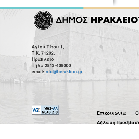
Αγίου Τίτου 1,
Τ.Κ. 71202,
Ηράκλειο
Τηλ.: 2813-409000
email:
info@heraklion.gr
Επικοινωνία
Ό
Δήλωση Προσβασ