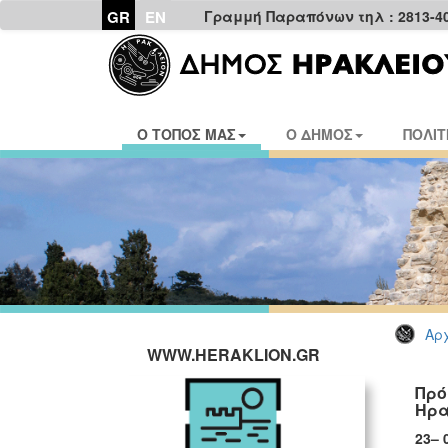
GR
EN
Γραμμή Παραπόνων τηλ : 2813-4
Ο ΤΟΠΟΣ ΜΑΣ
Ο ΔΗΜΟΣ
ΠΟΛΙΤ
Αρχ
WWW.HERAKLION.GR
Πρό
Ηρα
23
– 