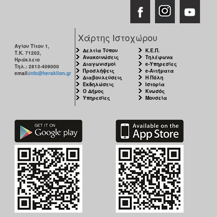
Χάρτης Ιστοχώρου
Αγίου Τίτου 1,
Δελτία Τύπου
Κ.Ε.Π.
Τ.Κ. 71202,
Ανακοινώσεις
Τηλέφωνα
Ηράκλειο
Διαγωνισμοί
e-Υπηρεσίες
Τηλ.: 2813-409000
Προσλήψεις
e-Αιτήματα
email:
info@heraklion.gr
Διαβουλεύσεις
Η Πόλη
Εκδηλώσεις
Ιστορία
Ο Δήμος
Κνωσός
Υπηρεσίες
Μουσεία