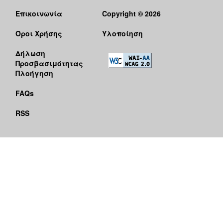
Επικοινωνία
Copyright © 2026
Όροι Χρήσης
Υλοποίηση
Δήλωση
Προσβασιμότητας
Πλοήγηση
FAQs
RSS