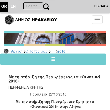
GR
EN
ΕΙΣΟΔΟΣ
Ο
Toggle
ΤΟΠΟΣ
navigati
ΜΑΣ
Ανακοινώσεις
Αρχείο
2026
...
Αρχική
Ο Τόπος μας
2016
2025
2024
2023
Με τη στήριξη της Περιφέρειας τα «Οινοτικά
2022
2016»
2021
ΠΕΡΙΦΕΡΕΙΑ ΚΡΗΤΗΣ
Ηράκλειο 27/10/2016
2020
Με την στήριξη της Περιφέρειας Κρήτης τα
2019
«Οινοτικά 2016» στην Αθήνα
2018