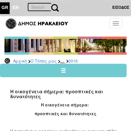
GR
EN
ΕΙΣΟΔΟΣ
Ο
Toggle
ΤΟΠΟΣ
navigati
ΜΑΣ
Ανακοινώσεις
Αρχείο
2026
...
Αρχική
Ο Τόπος μας
2016
2025
2024
2023
Η οικογένεια σήμερα: προοπτικές και
2022
δυνατότητες
2021
Η οικογένεια σήμερα:
2020
προοπτικές και δυνατότητες
2019
2018
Η οικογένεια καλείται ανέκαθεν να αντιμετωπίζει