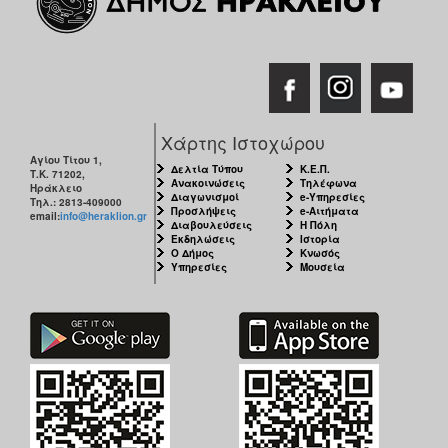
Χάρτης Ιστοχώρου
Αγίου Τίτου 1,
Δελτία Τύπου
Κ.Ε.Π.
Τ.Κ. 71202,
Ανακοινώσεις
Τηλέφωνα
Ηράκλειο
Διαγωνισμοί
e-Υπηρεσίες
Τηλ.: 2813-409000
Προσλήψεις
e-Αιτήματα
email:
info@heraklion.gr
Διαβουλεύσεις
Η Πόλη
Εκδηλώσεις
Ιστορία
Ο Δήμος
Κνωσός
Υπηρεσίες
Μουσεία