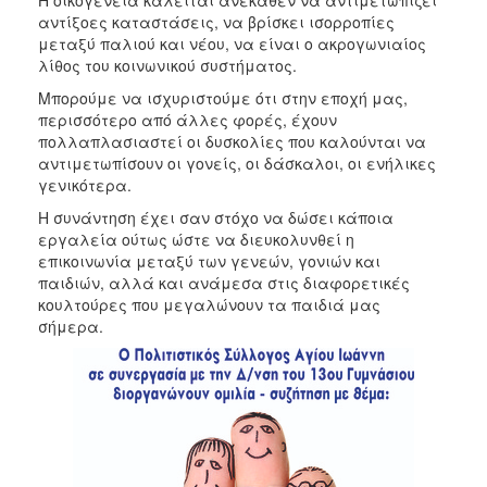
αντίξοες καταστάσεις, να βρίσκει ισορροπίες
2017
μεταξύ παλιού και νέου, να είναι ο ακρογωνιαίος
2016
λίθος του κοινωνικού συστήματος.
2015
Μπορούμε να ισχυριστούμε ότι στην εποχή μας,
περισσότερο από άλλες φορές, έχουν
2012
πολλαπλασιαστεί οι δυσκολίες που καλούνται να
2011
αντιμετωπίσουν οι γονείς, οι δάσκαλοι, οι ενήλικες
γενικότερα.
Η συνάντηση έχει σαν στόχο να δώσει κάποια
εργαλεία ούτως ώστε να διευκολυνθεί η
επικοινωνία μεταξύ των γενεών, γονιών και
Ο
ΔΗΜΟΣ
παιδιών, αλλά και ανάμεσα στις διαφορετικές
κουλτούρες που μεγαλώνουν τα παιδιά μας
σήμερα.
ΠΟΛΙΤΙΣΜΟΣ
ΑΝΘΕΚΤΙΚΗ
ΠΟΛΗ