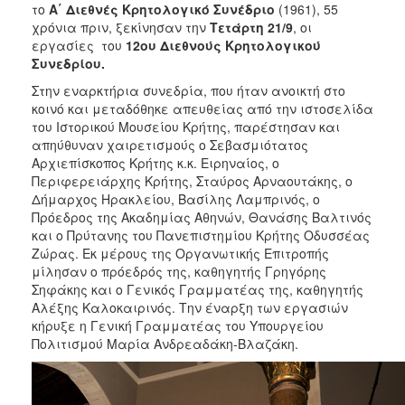
το
Α΄ Διεθνές Κρητολογικό Συνέδριο
(1961), 55
2017
χρόνια πριν, ξεκίνησαν την
Τετάρτη 21/9
, οι
εργασίες του
12ου Διεθνούς Κρητολογικού
2016
Συνεδρίου.
2015
Στην εναρκτήρια συνεδρία, που ήταν ανοικτή στο
2012
κοινό και μεταδόθηκε απευθείας από την ιστοσελίδα
του Ιστορικού Μουσείου Κρήτης, παρέστησαν και
2011
απηύθυναν χαιρετισμούς ο Σεβασμιότατος
Αρχιεπίσκοπος Κρήτης κ.κ. Ειρηναίος, ο
Περιφερειάρχης Κρήτης, Σταύρος Αρναουτάκης, ο
Δήμαρχος Ηρακλείου, Βασίλης Λαμπρινός, ο
Πρόεδρος της Ακαδημίας Αθηνών, Θανάσης Βαλτινός
Ο
ΔΗΜΟΣ
και ο Πρύτανης του Πανεπιστημίου Κρήτης Οδυσσέας
Ζώρας. Εκ μέρους της Οργανωτικής Επιτροπής
μίλησαν ο πρόεδρός της, καθηγητής Γρηγόρης
ΠΟΛΙΤΙΣΜΟΣ
Σηφάκης και ο Γενικός Γραμματέας της, καθηγητής
Αλέξης Καλοκαιρινός. Την έναρξη των εργασιών
ΑΝΘΕΚΤΙΚΗ
κήρυξε η Γενική Γραμματέας του Υπουργείου
ΠΟΛΗ
Πολιτισμού Μαρία Ανδρεαδάκη-Βλαζάκη.