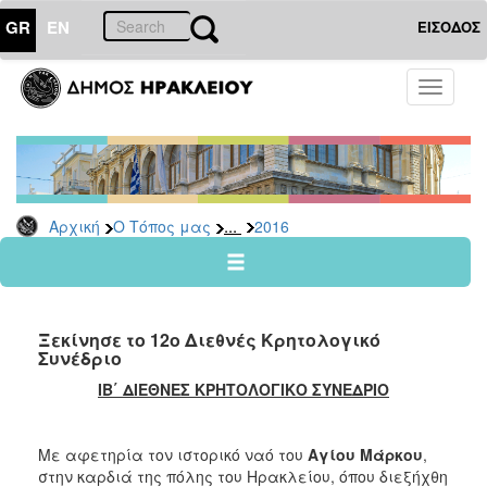
GR
EN
ΕΙΣΟΔΟΣ
Ο
Toggle
ΤΟΠΟΣ
navigati
ΜΑΣ
Ανακοινώσεις
Αρχείο
2026
...
Αρχική
Ο Τόπος μας
2016
2025
2024
2023
Ξεκίνησε το 12ο Διεθνές Κρητολογικό
2022
Συνέδριο
2021
ΙΒ΄ ΔΙΕΘΝΕΣ ΚΡΗΤΟΛΟΓΙΚΟ ΣΥΝΕΔΡΙΟ
2020
2019
Με αφετηρία τον ιστορικό ναό του
Αγίου Μάρκου
,
στην καρδιά της πόλης του Ηρακλείου, όπου διεξήχθη
2018