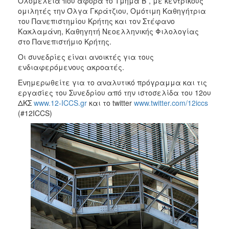
Ολομέλεια που αφορά το Τμήμα Β΄, με κεντρικούς
ομιλητές την Όλγα Γκράτζιου, Ομότιμη Καθηγήτρια
του Πανεπιστημίου Κρήτης και τον Στέφανο
Κακλαμάνη, Καθηγητή Νεοελληνικής Φιλολογίας
στο Πανεπιστήμιο Κρήτης.
Οι συνεδρίες είναι ανοικτές για τους
ενδιαφερόμενους ακροατές.
Ενημερωθείτε για το αναλυτικό πρόγραμμα και τις
εργασίες του Συνεδρίου από την ιστοσελίδα του 12ου
ΔΚΣ
www.12-ICCS.gr
και το twitter
www.twitter.com/12iccs
(#12ICCS)