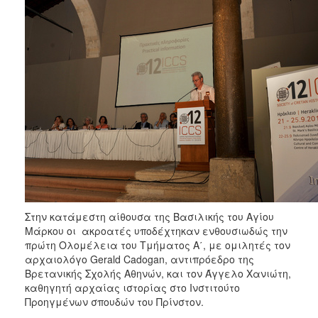
Στην κατάμεστη αίθουσα της Βασιλικής του Αγίου
Μάρκου οι ακροατές υποδέχτηκαν ενθουσιωδώς την
πρώτη Ολομέλεια του Τμήματος Α΄, με ομιλητές τον
αρχαιολόγο Gerald Cadogan, αντιπρόεδρο της
Βρετανικής Σχολής Αθηνών, και τον Άγγελο Χανιώτη,
καθηγητή αρχαίας ιστορίας στο Ινστιτούτο
Προηγμένων σπουδών του Πρίνστον.