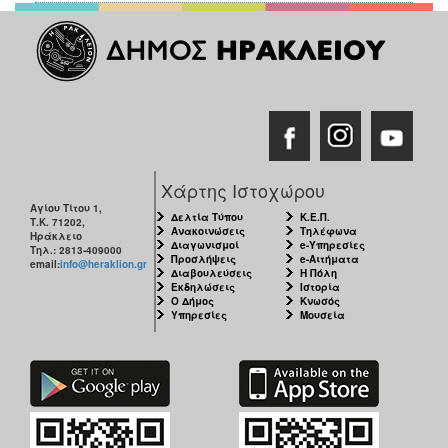
Χάρτης Ιστοχώρου
Αγίου Τίτου 1,
Δελτία Τύπου
Κ.Ε.Π.
Τ.Κ. 71202,
Ανακοινώσεις
Τηλέφωνα
Ηράκλειο
Διαγωνισμοί
e-Υπηρεσίες
Τηλ.: 2813-409000
Προσλήψεις
e-Αιτήματα
email:
info@heraklion.gr
Διαβουλεύσεις
Η Πόλη
Εκδηλώσεις
Ιστορία
Ο Δήμος
Κνωσός
Υπηρεσίες
Μουσεία