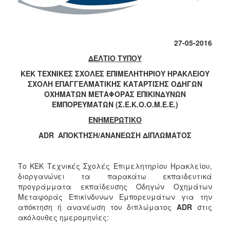
2017
2016
27-05-2016
2015
ΔΕΛΤΙΟ ΤΥΠΟΥ
2012
ΚΕΚ
ΤΕΧΝΙΚΕΣ
ΣΧΟΛΕΣ
ΕΠΙΜΕΛΗΤΗΡΙΟΥ
ΗΡΑΚΛΕΙΟΥ
2011
ΣΧΟΛΗ
ΕΠΑΓΓΕΛΜΑΤΙΚΗΣ
ΚΑΤΑΡΤΙΣΗΣ
ΟΔΗΓΩΝ
ΟΧΗΜΑΤΩΝ
ΜΕΤΑΦΟΡΑΣ
ΕΠΙΚΙΝΔΥΝΩΝ
ΕΜΠΟΡΕΥΜΑΤΩΝ
(
Σ
.
Ε
.
Κ
.
Ο
.
Ο
.
Μ
.
Ε
.
Ε
.)
ΕΝΗΜΕΡΩΤΙΚΟ
Ο
ΔΗΜΟΣ
ADR
ΑΠΟΚΤΗΣΗ/ΑΝΑΝΕΩΣΗ ΔΙΠΛΩΜΑΤΟΣ
ΠΟΛΙΤΙΣΜΟΣ
Το ΚΕΚ Τεχνικές Σχολές Επιμελητηρίου Ηρακλείου,
διοργανώνει τα παρακάτω εκπαιδευτικά
ΑΝΘΕΚΤΙΚΗ
προγράμματα εκπαίδευσης Οδηγών Οχημάτων
ΠΟΛΗ
Μεταφοράς Επικίνδυνων Εμπορευμάτων για την
απόκτηση ή ανανέωση του διπλώματος
ADR
στις
ακόλουθες ημερομηνίες: