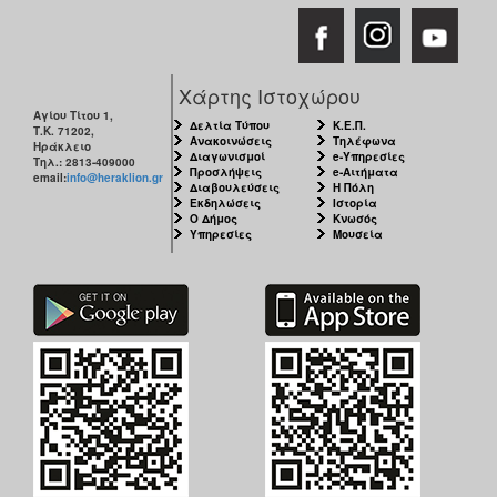
Χάρτης Ιστοχώρου
Αγίου Τίτου 1,
Δελτία Τύπου
Κ.Ε.Π.
Τ.Κ. 71202,
Ανακοινώσεις
Τηλέφωνα
Ηράκλειο
Διαγωνισμοί
e-Υπηρεσίες
Τηλ.: 2813-409000
Προσλήψεις
e-Αιτήματα
email:
info@heraklion.gr
Διαβουλεύσεις
Η Πόλη
Εκδηλώσεις
Ιστορία
Ο Δήμος
Κνωσός
Υπηρεσίες
Μουσεία