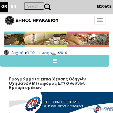
GR
EN
ΕΙΣΟΔΟΣ
Ο
Toggle
ΤΟΠΟΣ
navigati
ΜΑΣ
Ανακοινώσεις
Αρχείο
2026
...
Αρχική
Ο Τόπος μας
2016
2025
2024
2023
Προγράμματα εκπαίδευσης Οδηγών
2022
Οχημάτων Μεταφοράς Επικίνδυνων
Εμπορευμάτων
2021
2020
2019
2018