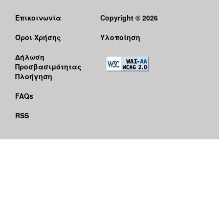
Επικοινωνία
Copyright © 2026
Όροι Χρήσης
Υλοποίηση
Δήλωση
Προσβασιμότητας
Πλοήγηση
FAQs
RSS