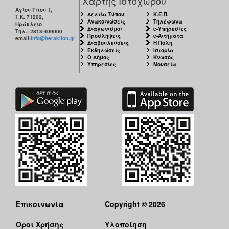
Χάρτης Ιστοχώρου
Αγίου Τίτου 1,
Δελτία Τύπου
Κ.Ε.Π.
Τ.Κ. 71202,
Ανακοινώσεις
Τηλέφωνα
Ηράκλειο
Διαγωνισμοί
e-Υπηρεσίες
Τηλ.: 2813-409000
Προσλήψεις
e-Αιτήματα
email:
info@heraklion.gr
Διαβουλεύσεις
Η Πόλη
Εκδηλώσεις
Ιστορία
Ο Δήμος
Κνωσός
Υπηρεσίες
Μουσεία
Επικοινωνία
Copyright © 2026
Όροι Χρήσης
Υλοποίηση