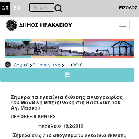
GR
EN
ΕΙΣΟΔΟΣ
Ο
Toggle
ΤΟΠΟΣ
navigati
ΜΑΣ
Ανακοινώσεις
Αρχείο
2026
...
Αρχική
Ο Τόπος μας
2016
2025
2024
2023
Σήμερα τα εγκαίνια έκθεσης αγιογραφίας
2022
του Μανώλη Μπετεινάκη στη Βασιλική του
Αγ. Μάρκου
2021
ΠΕΡΙΦΕΡΕΙΑ ΚΡΗΤΗΣ
2020
Ηράκλειο 18/2/2016
2019
Σήμερα στις 7 το απόγευμα τα εγκαίνια έκθεσης
2018