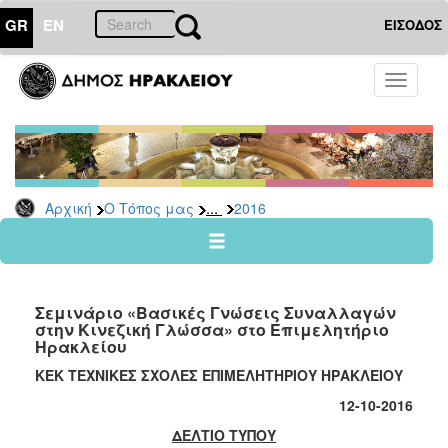
GR
EN
ΕΙΣΟΔΟΣ
Ο
Toggle
ΤΟΠΟΣ
navigati
ΜΑΣ
Ανακοινώσεις
Αρχείο
2026
...
Αρχική
Ο Τόπος μας
2016
2025
2024
2023
Σεμινάριο «Βασικές Γνώσεις Συναλλαγών
2022
στην Κινεζική Γλώσσα» στο Επιμελητήριο
Ηρακλείου
2021
ΚΕΚ ΤΕΧΝΙΚΕΣ ΣΧΟΛΕΣ ΕΠΙΜΕΛΗΤΗΡΙΟΥ ΗΡΑΚΛΕΙΟΥ
2020
12-10-2016
2019
ΔΕΛΤΙΟ ΤΥΠΟΥ
2018