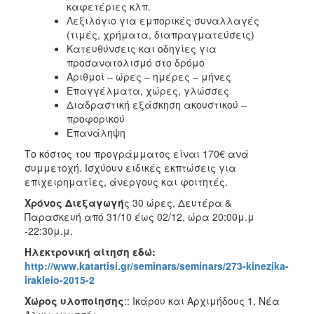
καφετέριες κλπ.
Λεξιλόγιο για εμπορικές συναλλαγές
(τιμές, χρήματα, διαπραγματεύσεις)
Κατευθύνσεις και οδηγίες για
προσανατολισμό στο δρόμο
Αριθμοί – ώρες – ημέρες – μήνες
Επαγγέλματα, χώρες, γλώσσες
Διαδραστική εξάσκηση ακουστικού –
προφορικού
Επανάληψη
Το κόστος του προγράμματος είναι 170€ ανά
συμμετοχή. Ισχύουν ειδικές εκπτώσεις για
επιχειρηματίες, άνεργους και φοιτητές.
Χρόνος Διεξαγωγή
ς 30 ώρες, Δευτέρα &
Παρασκευή από 31/10 έως 02/12, ώρα 20:00μ.μ
-22:30μ.μ.
Ηλεκτρονική αίτηση εδώ:
http://www.katartisi.gr/seminars/seminars/273-kinezika-
irakleio-2015-2
Χώρος υλοποίησης
:: Ικάρου και Αρχιμήδους 1, Νέα