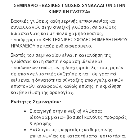
ΣΕΜΙΝΑΡΙΟ «ΒΑΣΙΚΕΣ ΓΝΩΣΕΙΣ ΣΥΝΑΛΛΑΓΩΝ ΣΤΗΝ
2017
ΚΙΝΕΖΙΚΗ ΓΛΩΣΣΑ»
2016
Βασικές γνώσεις καθημερινής επικοινωνίας και
2015
συναλλαγών στην κινεζική γλώσσα, σε 30 ώρες
διδασκαλίας και με πολύ χαμηλό κόστος,
2012
προσφέρει το ΚΕΚ ΤΕΧΝΙΚΕΣ ΣΧΟΛΕΣ ΕΠΙΜΕΛΗΤΗΡΙΟΥ
2011
ΗΡΑΚΛΕΊΟΥ σε κάθε ενδιαφερόμενο.
Σκοπός του σεμιναρίου είναι η κατανόηση της
γλώσσας και η σωστή έκφραση ιδεών και
προσωπικών απόψεων, η διαχείριση λεπτομερειών
σε επαγγελματικές συζητήσεις και σε γραπτά
Ο
κείμενα, η δυνατότητα σύνταξης επαγγελματικών
ΔΗΜΟΣ
επιστολών, αναφορών, καθώς επίσης η εκμάθηση
και βελτίωση της ορολογίας.
ΠΟΛΙΤΙΣΜΟΣ
Ενότητες Σεμιναρίου:
ΑΝΘΕΚΤΙΚΗ
Εισαγωγή στην κινεζική γλώσσα:
ΠΟΛΗ
ιδεογράμματα– βασικοί κανόνες προφοράς
& γραφής
Διάλογοι με εκφράσεις καθημερινής
επικοινωνίας σε καταστήματα, εστιατόρια,