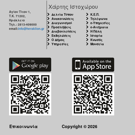
Χάρτης Ιστοχώρου
Αγίου Τίτου 1,
Δελτία Τύπου
Κ.Ε.Π.
Τ.Κ. 71202,
Ανακοινώσεις
Τηλέφωνα
Ηράκλειο
Διαγωνισμοί
e-Υπηρεσίες
Τηλ.: 2813-409000
Προσλήψεις
e-Αιτήματα
email:
info@heraklion.gr
Διαβουλεύσεις
Η Πόλη
Εκδηλώσεις
Ιστορία
Ο Δήμος
Κνωσός
Υπηρεσίες
Μουσεία
Επικοινωνία
Copyright © 2026