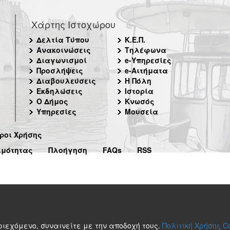
Χάρτης Ιστοχώρου
Δελτία Τύπου
Κ.Ε.Π.
Ανακοινώσεις
Τηλέφωνα
Διαγωνισμοί
e-Υπηρεσίες
Προσλήψεις
e-Αιτήματα
Διαβουλεύσεις
Η Πόλη
Εκδηλώσεις
Ιστορία
Ο Δήμος
Κνωσός
Υπηρεσίες
Μουσεία
ροι Χρήσης
ιμότητας
Πλοήγηση
FAQs
RSS
περιεχόμενο, συναινείτε με την αποδοχή τους.
Πολιτική Χρήσης C