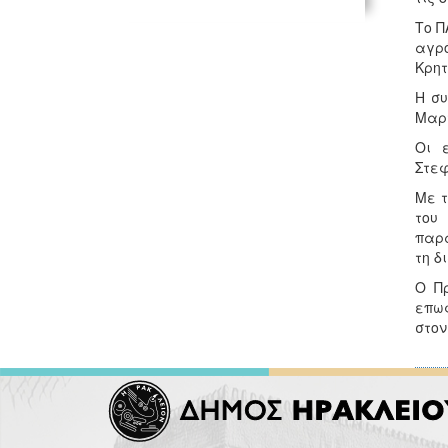
Το Π
αγρό
Κρητ
Η συ
Μαρτ
Οι 
Στεφ
Με τ
του
παρα
τη δ
Ο Π
επωφ
στον